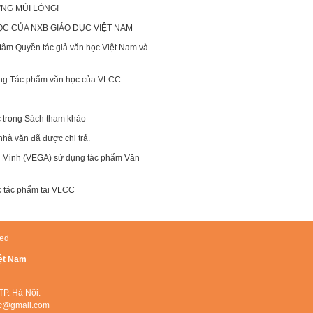
NG MỦI LÒNG!
C CỦA NXB GIÁO DỤC VIỆT NAM
 tâm Quyền tác giả văn học Việt Nam và
ụng Tác phẩm văn học của VLCC
 trong Sách tham khảo
nhà văn đã được chi trả.
 Minh (VEGA) sử dụng tác phẩm Văn
c tác phẩm tại VLCC
ved
iệt Nam
TP. Hà Nội.
lcc@gmail.com