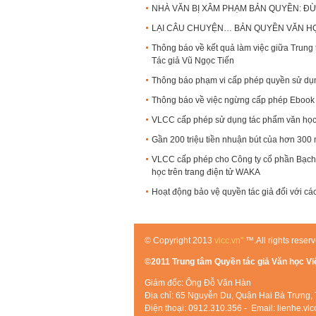
NHÀ VĂN BỊ XÂM PHẠM BẢN QUYỀN: ĐỪ
LẠI CÂU CHUYỆN… BẢN QUYỀN VĂN HỌ
Thông báo về kết quả làm việc giữa Trung
Tác giả Vũ Ngọc Tiến
Thông báo phạm vi cấp phép quyền sử d
Thông báo về việc ngừng cấp phép Ebook
VLCC cấp phép sử dụng tác phẩm văn học
Gần 200 triệu tiền nhuận bút của hơn 300 
VLCC cấp phép cho Công ty cổ phần Bạch
học trên trang điện tử WAKA
Hoạt động bảo vệ quyền tác giả đối với cá
© Copyright 2013
vlcc.vn"
™.All rights reser
©2011 Trung tâm Quyền tác giả Văn học V
Giám đốc: Ông Đỗ Văn Hàn
Địa chỉ: 65 Nguyễn Du, Quận Hai Bà Trưng, 
Điện thoại: 0912.310.356 - Email: lienhe.v