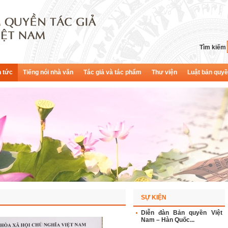
Tìm kiếm
n tức
Tiếng nói nhà văn
Tác giả và tác phẩm
Thư viện
Luật bản quy
SỰ KIỆN
Diễn đàn Bản quyền Việt
Nam – Hàn Quốc...