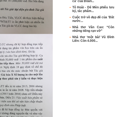
ca' của Đoàn...
Tô Hoài - Dế Mèn phiêu lưu
ký, tác phẩm...
Cuộc trở về đẹp đẽ của 'Đất
nước...
Nhà thơ Văn Cao: “Còn
những tiếng rạn vỡ”
Nhà thơ ‘một bài’ Vũ Đình
Liên: Còn 4.000...