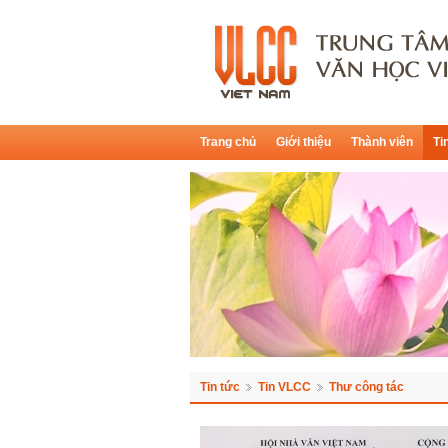
Trang chủ
Giới thiệu
Thành viên
Ti
Tin tức
Tin VLCC
Thư công tác