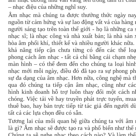
– nhạc điệu của những nghĩ suy.
Âm nhạc mà chúng ta được thưởng thức ngày nay
nguồn từ cảm hứng và sự lao động vất vả của hàng
người sáng tạo trên toàn thế giới - họ là những ca 
nhạc sĩ; là nhạc công và nhà xuất bản; là nhà sản 
hòa âm phối khí, thiết kế và nhiều người khác nữa
khả năng tiếp cận chưa từng có đến các thể loạ
phong cách âm nhạc - tất cả chỉ bằng cái chạm nh
màn hình – có thể đem đến cho chúng ta loại hìn
nhạc mới mỗi ngày, điều đó đã tạo ra sự phong p
sự đa dạng của âm nhạc. Hơn nữa, công nghệ mà t
qua đó chúng ta tiếp cận âm nhạc, cũng như cá
hình kinh doanh hỗ trợ luôn thay đổi một cách n
chóng. Việc tải về hay truyền phát trực tuyến, mu
thuê bao, hay bán trực tiếp từ tác giả đến người d
tất cả các lựa chọn đều có sẵn.
Tương lai của mối quan hệ giữa chúng ta với âm 
là gì? Âm nhạc sẽ được tạo ra và phổ biến như thế
Chúng ta sẽ nghe nhạc theo cách nào? Và làm thế