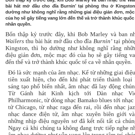
bài hát mở đầu cho đĩa Burnin’ tại phòng thu ở Kingston
dường như không nghĩ rằng những giai điệu giản đơn, mộc
của họ sẽ gây tiếng vang lớn đến thế và trở thành khúc quốc 
nhân quyền.
Bốn thập kỷ trước đây, khi Bob Marley và ban n
Wailers
thu bài hát mở đầu cho đĩa
Burnin’
tại phòn
Kingston, thì họ dường như không nghĩ rằng nhữn
điệu giản đơn, mộc mạc đó của họ sẽ gây tiếng v
đến thế và trở thành khúc quốc tế ca về nhân quyền.
Đó là sức mạnh của âm nhạc. Kể từ những giai điệ
tiên xuất hiện, cho đến khi phát triển thành loại
sáng tạo phổ biến nhất, âm nhạc đã lay động chún
Từ Gánh hát Kinh kịch tới Dàn nhạc Vi
Philharmonic, từ dòng nhạc Bamako blues tới nhạc
tử Chicago, từ nhạc raga đến rai, rồi đến nhạc ja
nhạc dance điện tử, âm nhạc xuyên biên giới và
những nhịp điệu nguyên sơ đã kết nối tất cả chún
Ngay cả khi chúng ta không đang trực tiếp nghe 
âm nhạc dường như vẫn vang lên trong tâm trí chú