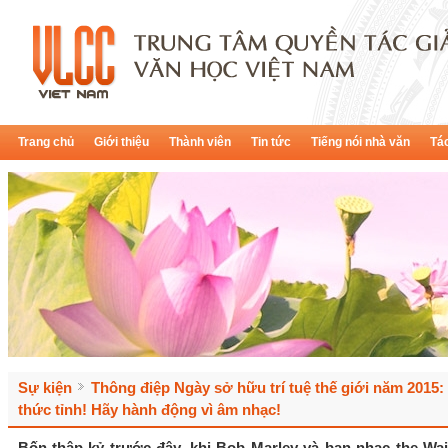
Trang chủ
Giới thiệu
Thành viên
Tin tức
Tiếng nói nhà văn
Tác
Sự kiện
Thông điệp Ngày sở hữu trí tuệ thế giới năm 2015:
thức tỉnh! Hãy hành động vì âm nhạc!
Bốn thập kỷ trước đây, khi Bob Marley và ban nhạc the Wai