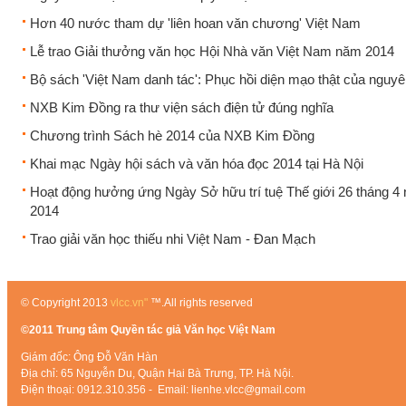
Hơn 40 nước tham dự 'liên hoan văn chương' Việt Nam
Lễ trao Giải thưởng văn học Hội Nhà văn Việt Nam năm 2014
Bộ sách 'Việt Nam danh tác': Phục hồi diện mạo thật của nguyê
NXB Kim Đồng ra thư viện sách điện tử đúng nghĩa
Chương trình Sách hè 2014 của NXB Kim Đồng
Khai mạc Ngày hội sách và văn hóa đọc 2014 tại Hà Nội
Hoạt động hưởng ứng Ngày Sở hữu trí tuệ Thế giới 26 tháng 4
2014
Trao giải văn học thiếu nhi Việt Nam - Đan Mạch
© Copyright 2013
vlcc.vn"
™.All rights reserved
©2011 Trung tâm Quyền tác giả Văn học Việt Nam
Giám đốc: Ông Đỗ Văn Hàn
Địa chỉ: 65 Nguyễn Du, Quận Hai Bà Trưng, TP. Hà Nội.
Điện thoại: 0912.310.356 - Email: lienhe.vlcc@gmail.com