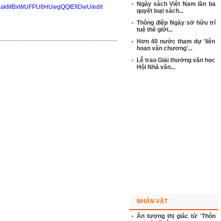
Ngày sách Việt Nam lần ba
LZHakMBxWUFPU8HUwgQQtEfiDwU/edit
quyết loại sách...
Thông điệp Ngày sở hữu trí
tuệ thế giới...
Hơn 40 nước tham dự 'liên
hoan văn chương'...
Lễ trao Giải thưởng văn học
Hội Nhà văn...
NHÂN VẬT
Ấn tượng thị giác từ 'Thôn