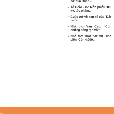
ca' của Đoàn...
Tô Hoài - Dế Mèn phiêu lưu
ký, tác phẩm...
Cuộc trở về đẹp đẽ của 'Đất
nước...
Nhà thơ Văn Cao: “Còn
những tiếng rạn vỡ”
Nhà thơ ‘một bài’ Vũ Đình
Liên: Còn 4.000...
ved