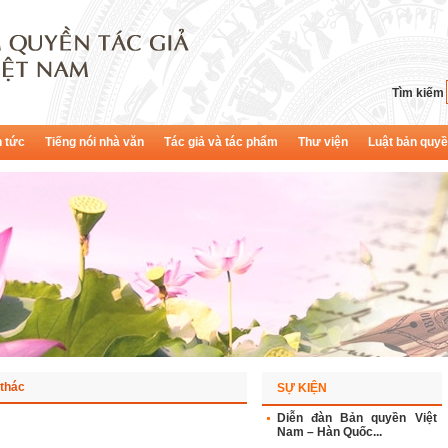
Tìm kiếm
n tức
Tiếng nói nhà văn
Tác giả và tác phẩm
Thư viện
Luật bản quy
 thác
SỰ KIỆN
Diễn đàn Bản quyền Việt
Nam – Hàn Quốc...