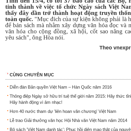
Tính đến 15/4, có tới 37 báo cáo của các Bộ, 
tỉnh thành về việc tổ chức Ngày sách Việt Na
thấy đây dần trở thành hoạt động truyền thốn
toàn quốc.
"Mục đích của sự kiện không phải là 
để bán sách mà nhằm xây dựng văn hóa đọc và n
văn hóa cho cộng đồng, xã hội, cốt sao nâng ca
yêu sách", ông Hòa nói.
Theo vnexpr
CÙNG CHUYÊN MỤC
Diễn đàn Bản quyền Việt Nam – Hàn Quốc năm 2016
Thông điệp Ngày sở hữu trí tuệ thế giới năm 2015: Hãy thức tỉn
Hãy hành động vì âm nhạc!
Hơn 40 nước tham dự 'liên hoan văn chương' Việt Nam
Lễ trao Giải thưởng văn học Hội Nhà văn Việt Nam năm 2014
Bộ sách 'Việt Nam danh tác': Phục hồi diện mạo thật của nguyê