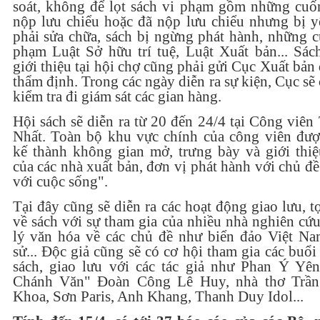
soát, không để lọt sách vi phạm gồm những cuố
nộp lưu chiểu hoặc đã nộp lưu chiểu nhưng bị y
phải sửa chữa, sách bị ngừng phát hành, những c
phạm Luật Sở hữu trí tuệ, Luật Xuất bản... Sác
giới thiệu tại hội chợ cũng phải gửi Cục Xuất bản
thẩm định. Trong các ngày diễn ra sự kiện, Cục sẽ
kiểm tra đi giám sát các gian hàng.
Hội sách sẽ diễn ra từ 20 đến 24/4 tại Công viê
Nhất. Toàn bộ khu vực chính của công viên được
kế thành không gian mở, trưng bày và giới thiệ
của các nhà xuất bản, đơn vị phát hành với chủ đ
với cuộc sống".
Tại đây cũng sẽ diễn ra các hoạt động giao lưu, 
về sách với sự tham gia của nhiều nhà nghiên cứ
lý văn hóa về các chủ đề như biển đảo Việt Nam
sử... Độc giả cũng sẽ có cơ hội tham gia các buổi
sách, giao lưu với các tác giả như Phan Ý Yên
Chánh Văn" Đoàn Công Lê Huy, nhà thơ Trầ
Khoa, Sơn Paris, Anh Khang, Thanh Duy Idol...