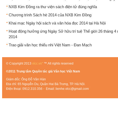
NXB Kim Đồng ra thư viện sách điện tử đúng nghĩa
Chương trình Sách hè 2014 của NXB Kim Đồng
Khai mạc Ngày hội sách và văn hóa đọc 2014 tại Hà Nội
Hoạt động hưởng ứng Ngày Sở hữu trí tuệ Thế giới 26 tháng 4
2014
Trao giải văn học thiếu nhi Việt Nam - Đan Mạch
© Copyright 2013
vlcc.vn"
™.All rights reserved
©2011 Trung tâm Quyền tác giả Văn học Việt Nam
Giám đốc: Ông Đỗ Văn Hàn
Địa chỉ: 65 Nguyễn Du, Quận Hai Bà Trưng, TP. Hà Nội.
Điện thoại: 0912.310.356 - Email: lienhe.vlcc@gmail.com