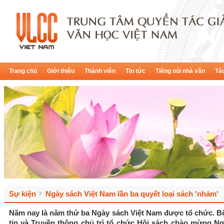
Trang chủ
Giới thiệu
Thành viên
Tin tức
Tiếng nói nhà văn
Tác
Sự kiện
Ngày sách Việt Nam lần ba quyết loại sách 'nhảm'
Năm nay là năm thứ ba Ngày sách Việt Nam được tổ chức. 
tin và Truyền thông chủ trì tổ chức Hội sách chào mừng N