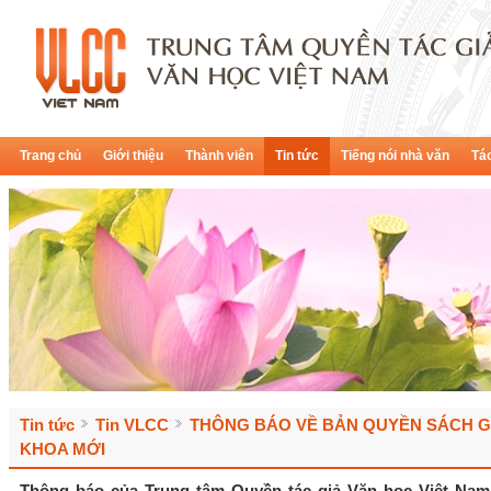
Trang chủ
Giới thiệu
Thành viên
Tin tức
Tiếng nói nhà văn
Tác
Tin tức
Tin VLCC
THÔNG BÁO VỀ BẢN QUYỀN SÁCH G
KHOA MỚI
Thông báo của Trung tâm Quyền tác giả Văn học Việt Nam 