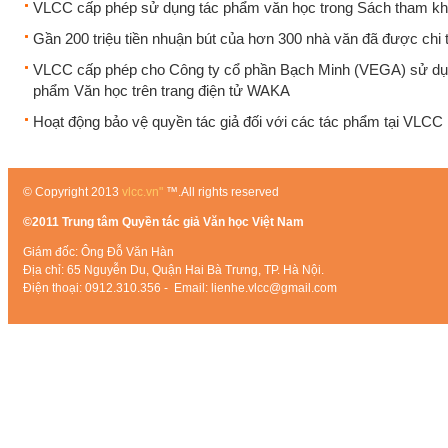
VLCC cấp phép sử dụng tác phẩm văn học trong Sách tham k
Gần 200 triệu tiền nhuận bút của hơn 300 nhà văn đã được chi t
VLCC cấp phép cho Công ty cổ phần Bạch Minh (VEGA) sử dụ
phẩm Văn học trên trang điện tử WAKA
Hoạt động bảo vệ quyền tác giả đối với các tác phẩm tại VLCC
© Copyright 2013
vlcc.vn"
™.All rights reserved
©2011 Trung tâm Quyền tác giả Văn học Việt Nam
Giám đốc: Ông Đỗ Văn Hàn
Địa chỉ: 65 Nguyễn Du, Quận Hai Bà Trưng, TP. Hà Nội.
Điện thoại: 0912.310.356 - Email: lienhe.vlcc@gmail.com