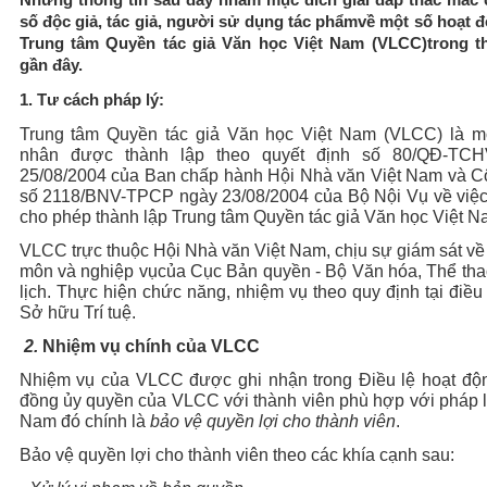
số độc giả, tác giả, người sử dụng tác phẩmvề một số hoạt 
Trung tâm Quyền tác giả Văn học Việt Nam (VLCC)trong th
gần đây.
1.
Tư cách pháp lý:
Trung tâm Quyền tác giả Văn học Việt Nam (VLCC) là m
nhân được thành lập theo quyết định số 80/QĐ-TC
25/08/2004 của Ban chấp hành Hội Nhà văn Việt Nam và C
số 2118/BNV-TPCP ngày 23/08/2004 của Bộ Nội Vụ về việc
cho phép thành lập Trung tâm Quyền tác giả Văn học Việt N
VLCC trực thuộc Hội Nhà văn Việt Nam, chịu sự giám sát v
môn và nghiệp vụcủa Cục Bản quyền - Bộ Văn hóa, Thể tha
lịch. Thực hiện chức năng, nhiệm vụ theo quy định tại điều
Sở hữu Trí tuệ.
2.
Nhiệm vụ chính của VLCC
Nhiệm vụ của VLCC được ghi nhận trong Điều lệ hoạt độ
đồng ủy quyền của VLCC với thành viên phù hợp với pháp l
Nam đó chính là
bảo vệ quyền lợi cho thành viên
.
Bảo vệ quyền lợi cho thành viên theo các khía cạnh sau: