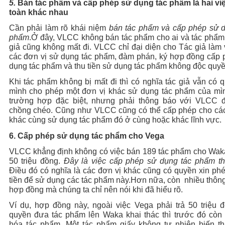
5.
Bán tác phẩm và cấp phép sử dụng tác phẩm là hai vi
toàn khác nhau
Cần phải làm rõ khái niệm
bán tác phẩm và cấp phép sử d
phẩm
.Ở đây, VLCC không bán tác phẩm cho ai và tác phẩm
giả cũng không mất đi. VLCC chỉ đại diện cho Tác giả làm 
các đơn vị sử dụng tác phẩm, đàm phán, ký hợp đồng cấp 
dụng tác phẩm và thu tiền sử dụng tác phẩm không độc quyề
Khi tác phẩm không bị mất đi thì có nghĩa tác giả vẫn có 
mình cho phép một đơn vị khác sử dụng tác phẩm của mìn
trường hợp đặc biệt, nhưng phải thông báo với VLCC đ
chồng chéo. Cũng như VLCC cũng có thể cấp phép cho các
khác cùng sử dụng tác phẩm đó ở cùng hoặc khác lĩnh vực.
6.
Cấp phép sử dụng tác phẩm cho Vega
VLCC khẳng định không có việc bán 189 tác phẩm cho Waka
50 triệu đồng.
Đây là việc cấp phép sử dụng tác phẩm th
Điều đó có nghĩa là các đơn vị khác cũng có quyền xin phé
tiền để sử dụng các tác phẩm này.Hơn nữa, còn nhiều thông
hợp đồng mà chúng ta chỉ nên nói khi đã hiểu rõ.
Ví dụ, hợp đồng này, ngoài việc Vega phải trả 50 triệu 
quyền đưa tác phẩm lên Waka khai thác thì trước đó còn 
hóa tác phẩm. Một tác phẩm giấy không tự nhiên biến th