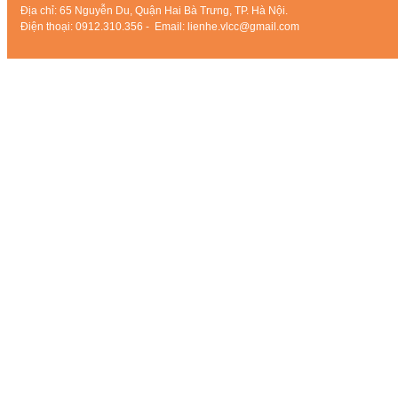
Địa chỉ: 65 Nguyễn Du, Quận Hai Bà Trưng, TP. Hà Nội.
Điện thoại: 0912.310.356 - Email: lienhe.vlcc@gmail.com