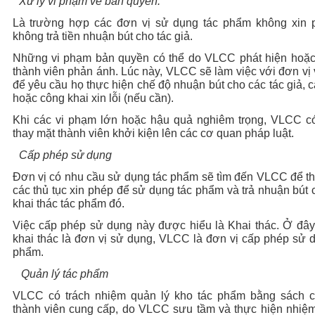
.
Xử lý vi phạm về bản quyền.
Là trường hợp các đơn vị sử dụng tác phẩm không xin 
không trả tiền nhuận bút cho tác giả.
Những vi phạm bản quyền có thể do VLCC phát hiện hoặc
thành viên phản ánh. Lúc này, VLCC sẽ làm việc với đơn vị
để yêu cầu họ thực hiện chế độ nhuận bút cho các tác giả, c
hoặc công khai xin lỗi (nếu cần).
Khi các vi phạm lớn hoặc hậu quả nghiêm trọng, VLCC c
thay mặt thành viên khởi kiện lên các cơ quan pháp luật.
.
Cấp phép sử dụng
Đơn vị có nhu cầu sử dụng tác phẩm sẽ tìm đến VLCC để t
các thủ tục xin phép để sử dụng tác phẩm và trả nhuận bút 
khai thác tác phẩm đó.
Việc cấp phép sử dụng này được hiểu là Khai thác. Ở đây
khai thác là đơn vị sử dụng, VLCC là đơn vị cấp phép sử 
phẩm.
.
Quản lý tác phẩm
VLCC có trách nhiệm quản lý kho tác phẩm bằng sách 
thành viên cung cấp, do VLCC sưu tầm và thực hiện nhiệm