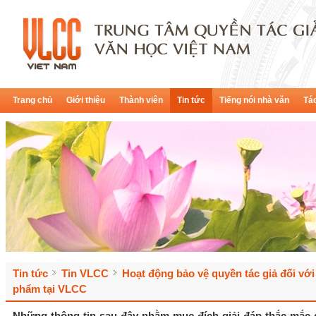
Trang chủ
Giới thiệu
Thành viên
Tin tức
Tiếng nói nhà văn
Tác
Tin tức
Tin VLCC
Hoạt động bảo vệ quyền tác giả đối với
phẩm tại VLCC
Những thông tin sau đây nhằm mục đích giải đáp thắc mắc