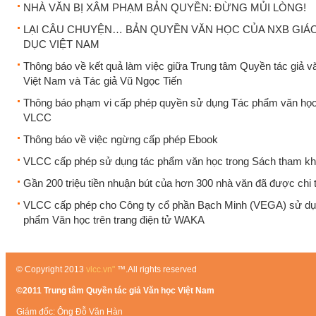
NHÀ VĂN BỊ XÂM PHẠM BẢN QUYỀN: ĐỪNG MỦI LÒNG!
LẠI CÂU CHUYỆN… BẢN QUYỀN VĂN HỌC CỦA NXB GIÁ
DỤC VIỆT NAM
Thông báo về kết quả làm việc giữa Trung tâm Quyền tác giả v
Việt Nam và Tác giả Vũ Ngọc Tiến
Thông báo phạm vi cấp phép quyền sử dụng Tác phẩm văn họ
VLCC
Thông báo về việc ngừng cấp phép Ebook
VLCC cấp phép sử dụng tác phẩm văn học trong Sách tham k
Gần 200 triệu tiền nhuận bút của hơn 300 nhà văn đã được chi t
VLCC cấp phép cho Công ty cổ phần Bạch Minh (VEGA) sử dụ
phẩm Văn học trên trang điện tử WAKA
© Copyright 2013
vlcc.vn"
™.All rights reserved
©2011 Trung tâm Quyền tác giả Văn học Việt Nam
Giám đốc: Ông Đỗ Văn Hàn