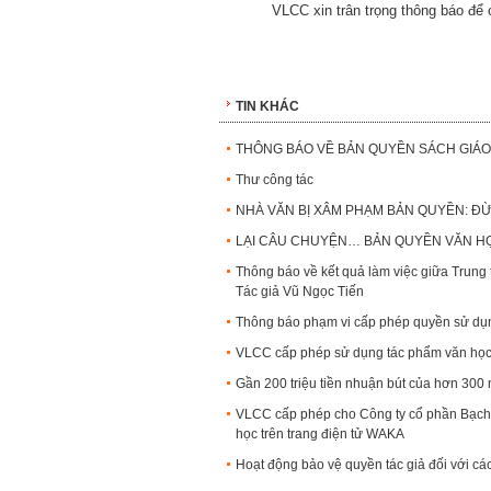
VLCC xin trân trọng thông báo để 
TIN KHÁC
THÔNG BÁO VỀ BẢN QUYỀN SÁCH GIÁO
Thư công tác
NHÀ VĂN BỊ XÂM PHẠM BẢN QUYỀN: ĐỪ
LẠI CÂU CHUYỆN… BẢN QUYỀN VĂN HỌ
Thông báo về kết quả làm việc giữa Trung
Tác giả Vũ Ngọc Tiến
Thông báo phạm vi cấp phép quyền sử d
VLCC cấp phép sử dụng tác phẩm văn học
Gần 200 triệu tiền nhuận bút của hơn 300 
VLCC cấp phép cho Công ty cổ phần Bạch
học trên trang điện tử WAKA
Hoạt động bảo vệ quyền tác giả đối với cá