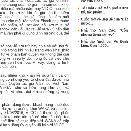
 đưa tác phẩm của các tác giả lên kinh
ca' của Đoàn...
 thế chung của thế giới mà còn có cơ hội
Tô Hoài - Dế Mèn phiêu lưu
ả, điều mà nhiều năm nay VLCC theo đuổi
ký, tác phẩm...
ợc; là nơi để khi tác giả cần tìm kiếm
; ngoài ra, tác giả cũng có thêm một
Cuộc trở về đẹp đẽ của 'Đất
h thu cho một tác phẩm Ebook phụ thuộc
nước...
 tác phẩm, số lượt đọc, số lượt mua, số
 ebook cân đối đặt ra, để vừa đủ hấp dẫn
Nhà thơ Văn Cao: “Còn
 mà vẫn phải đi đúng định hướng của thế
những tiếng rạn vỡ”
Nhà thơ ‘một bài’ Vũ Đình
Liên: Còn 4.000...
 số hóa để lưu trữ hay chia sẻ với người
nhỏ trong khi nhiều trang web khai thác
tư vi phạm bản quyền và không thể giải
òng vì nhiều lý do, trong đó có việc cho
iều tiền hơn nữa. Vì vậy, dừng lại hình
o các bên.
sau nhiều khó khăn về sưu tầm và chi
ũng có những yếu tố chưa đạt được như
 tâm Quyền tác giả Văn học Việt Nam
(VEGA - chủ sở hữu trang Thư viện và
ợp tác vì chưa đạt được những kỳ vọng
c phẩm đang được khách hàng thuê đọc
sẽ được hạ xuống khỏi WAKA và sau khi
ngày 31/08/2016, VLCC sẽ thực hiện phân
goài ra, các tác giả có nhu cầu tiếp tục
 thể liên hệ trực tiếp với WAKA để cấp
tại hợp đồng ủy quyền đã ký với VLCC.