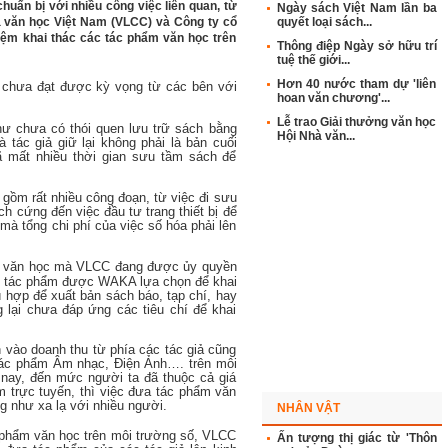
huẩn bị với nhiều công việc liên quan, từ
Ngày sách Việt Nam lần ba
ả văn học Việt Nam (VLCC) và Công ty cổ
quyết loại sách...
ệm khai thác các tác phẩm văn học trên
Thông điệp Ngày sở hữu trí
tuệ thế giới...
Hơn 40 nước tham dự 'liên
ày chưa đạt được kỳ vọng từ các bên với
hoan văn chương'...
Lễ trao Giải thưởng văn học
hư chưa có thói quen lưu trữ sách bằng
Hội Nhà văn...
 tác giả giữ lại không phải là bản cuối
 mất nhiều thời gian sưu tầm sách để
gồm rất nhiều công đoạn, từ việc đi sưu
h cứng đến việc đầu tư trang thiết bị để
à tổng chi phí của việc số hóa phải lên
m văn học mà VLCC đang được ủy quyền
89 tác phẩm được WAKA lựa chọn để khai
ù hợp để xuất bản sách báo, tạp chí, hay
 lại chưa đáp ứng các tiêu chí để khai
 vào doanh thu từ phía các tác giả cũng
 tác phẩm Âm nhạc, Điện Ảnh…. trên môi
 nay, đến mức người ta đã thuộc cả giá
m trực tuyến, thì việc đưa tác phẩm văn
g như xa lạ với nhiều người.
NHÂN VẬT
 phẩm văn học trên môi trường số, VLCC
Ấn tượng thị giác từ 'Thôn