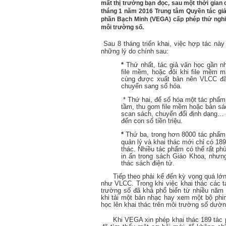
mất thị trường bạn đọc, sau một thời gian c
tháng 1 năm 2016 Trung tâm Quyền tác gi
phần Bạch Minh (VEGA) cấp phép thử nghi
môi trường số.
Sau 8 tháng triển khai, việc hợp tác n
những lý do chính sau:
*
Thứ nhất, tác giả văn học gần n
file mềm, hoặc đôi khi file mềm mà
cùng được xuất bản nên VLCC đã
chuyển sang số hóa.
*
Thứ hai, để số hóa một tác phẩm 
tầm, thu gom file mềm hoặc bản sác
scan sách, chuyển đổi định dạng… m
đến con số tiền triệu.
*
Thứ ba, trong hơn 8000 tác phẩ
quản lý và khai thác mới chỉ có 1
thác. Nhiều tác phẩm có thể rất ph
in ấn trong sách Giáo Khoa, nhưng
thác sách điện tử.
Tiếp theo phải kể đến kỳ vọng quá lớn
như VLCC. Trong khi việc khai thác các
trường số đã khá phổ biến từ nhiều năm
khi tải một bản nhạc hay xem một bộ phi
học lên khai thác trên môi trường số dườn
Khi VEGA xin phép khai thác 189 tác