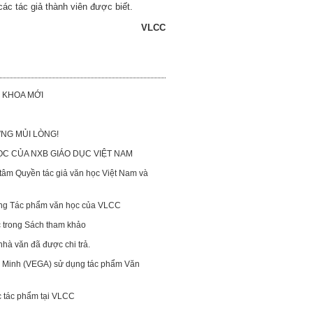
các tác giả thành viên được biết.
VLCC
 KHOA MỚI
NG MỦI LÒNG!
C CỦA NXB GIÁO DỤC VIỆT NAM
 tâm Quyền tác giả văn học Việt Nam và
ụng Tác phẩm văn học của VLCC
 trong Sách tham khảo
nhà văn đã được chi trả.
 Minh (VEGA) sử dụng tác phẩm Văn
c tác phẩm tại VLCC