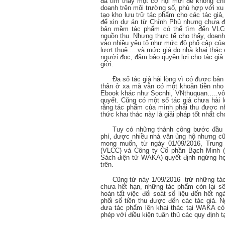
đã tìm thấy một cơ hội mới để không chỉ
doanh trên môi trường số, phù hợp với xu
tạo kho lưu trữ tác phẩm cho các tác gi
để xin dự án từ Chính Phủ nhưng chưa đư
bản mềm tác phẩm có thể tìm đến VLCC
nguồn thu. Nhưng thực tế cho thấy, doan
vào nhiều yếu tố như mức độ phổ cập của
lượt thuê.....và mức giá do nhà khai thác
người đọc, đảm bảo quyền lợi cho tác giả
giới.
Đa số tác giả hài lòng vì có được bản
thân ở xa mà vẫn có một khoản tiền nho 
Ebook khác như Socnhi, VNthuquan…..vô 
quyết. Cũng có một số tác giả chưa hài l
rằng tác phẩm của mình phải thu được nh
thức khai thác này là giải pháp tốt nhất ch
Tuy có những thành công bước đầu 
phí, được nhiều nhà văn ủng hộ nhưng c
mong muốn, từ ngày 01/09/2016, Trung
(VLCC) và Công ty Cổ phần Bạch Minh 
Sách điện tử WAKA) quyết định ngừng h
trên.
Cũng từ này 1/09/2016 trừ những tá
chưa hết hạn, những tác phẩm còn lại 
hoàn tất việc đối soát số liệu đến hết 
phối số tiền thu được đến các tác giả. N
đưa tác phẩm lên khai thác tại WAKA có
phép với điều kiện tuân thủ các quy định 