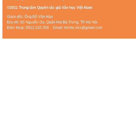
©2011 Trung tâm Quyền tác giả Văn học Việt Nam
Giám đốc: Ông Đỗ Văn Hàn
Địa chỉ: 65 Nguyễn Du, Quận Hai Bà Trưng, TP. Hà Nội.
Điện thoại: 0912.310.356 - Email: lienhe.vlcc@gmail.com