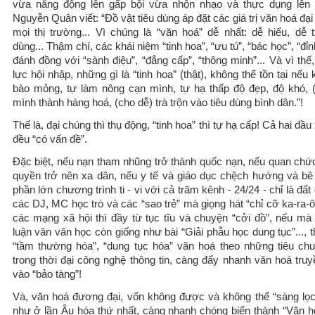
vừa năng động lên gấp bội vừa nhộn nhạo và thực dụng lên 
Nguyễn Quân viết: “Đồ vật tiêu dùng áp đặt các giá trị văn hoá đạ
mọi thị trường... Vì chúng là “văn hoá” dễ nhất: dễ hiểu, dễ t
dùng... Thậm chí, các khái niệm “tinh hoa”, “ưu tú”, “bác học”, “đỉn
đánh đồng với “sành điệu”, “đẳng cấp”, “thông minh”... Và vì thế
lực hội nhập, những gì là “tinh hoa” (thật), không thể tồn tại nếu
bào mỏng, tự làm nông cạn mình, tự hạ thấp độ đẹp, độ khó, (
mình thành hàng hoá, (cho dễ) trà trộn vào tiêu dùng bình dân.”!
Thế là, đại chúng thì thụ động, “tinh hoa” thì tự hạ cấp! Cả hai đầu 
đều “có vấn đề”.
Đặc biệt, nếu nạn tham nhũng trở thành quốc nạn, nếu quan chức
quyền trở nên xa dân, nếu y tế và giáo dục chệch hướng và bê 
phần lớn chương trình ti - vi với cả trăm kênh - 24/24 - chỉ là đất
các DJ, MC học trò và các “sao trẻ” mà giọng hát “chỉ cỡ ka-ra-
các mạng xã hội thì đầy từ tục tĩu và chuyện “cởi đồ”, nếu mà
luận văn văn học còn giống như bài “Giải phẫu học dung tục”..., t
“tầm thường hóa”, “dung tục hóa” văn hoá theo những tiêu chu
trong thời đại công nghệ thông tin, càng đẩy nhanh văn hoá truy
vào “bảo tàng”!
Và, văn hoá đương đại, vốn không được và không thể “sàng lọc
như ở lần Âu hóa thứ nhất, càng nhanh chóng biến thành “Văn h