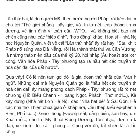
Lần thứ hai, là do người Mỹ, theo bước người Pháp, rồi kéo dài 
cho tới “Thế giới phẳng” bây giờ, với In-tơ-nét, cáp thông tin 
dương, vệ tinh định vị toàn cầu, WTO... và không biết bao nh
chiến cũng như các “hiệp định”, “hợp đồng” khác. Họa sĩ - nhà N
học Nguyễn Quân, viết về cái “Lần thứ nhất” ấy rất hay: “Sau khi 
Pháp nổ súng vào Đà Nẵng, rồi Hà thành thất thủ và Cần Vương t
là những thập niên đầu của thế kỷ 20, hội nhập (Âu hóa?) trót lọt
công. Văn hóa Pháp - Tây phương tạo ra hầu hết các truyền t
hoá cận đại của đất nước”.
Quả vậy! Có lẽ nên tạm gọi đó là giai đoạn thứ nhất của “Văn 
ngữ”. Những cái mà Nguyễn Quân gọi là “hầu hết các truyền t
hoá cận đại” ấy mang phong cách Pháp - Tây phương rất rõ nét
chương (Hồ Biểu Chánh - Hoàng Ngọc Phách, Thơ mới...), Kiế
xây dựng (Nhà hát Lớn Hà Nội, các “Nhà hát bé” ở Sài Gòn, Hả
các nhà thờ Thiên chúa giáo ở khắp nơi, Cầu thép kiểu ép-phen 
Biên, Phố cũ...), Giao thông (Đường sắt, cảng biển, sân bay, đư
Khai mỏ..., cho tới Mỹ thuật Đông Dương, Tân nhạc, đờn ca tà
đạp, xe xích - lô, xà - phòng ... Cùng với đó, tất nhiên là là lối 
sống.