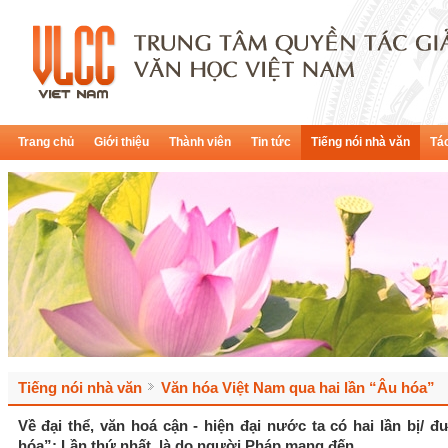
Trang chủ
Giới thiệu
Thành viên
Tin tức
Tiếng nói nhà văn
Tác
Tiếng nói nhà văn
Văn hóa Việt Nam qua hai lần “Âu hóa”
Về đại thể, văn hoá cận - hiện đại nước ta có hai lần bị/ 
hóa”: Lần thứ nhất, là do người Pháp mang đến.