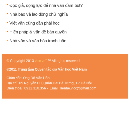
Độc giả, động lực để nhà văn cầm bút?
Nhà báo và lao động chữ nghĩa
Viết văn cũng cần phải học
Hiến pháp & vấn đề bản quyền
Nhà văn và văn hóa tranh luận
© Copyright 2013
vlcc.vn"
™.All rights reserved
©2011 Trung tâm Quyền tác giả Văn học Việt Nam
Giám đốc: Ông Đỗ Văn Hàn
Địa chỉ: 65 Nguyễn Du, Quận Hai Bà Trưng, TP. Hà Nội.
Điện thoại: 0912.310.356 - Email: lienhe.vlcc@gmail.com