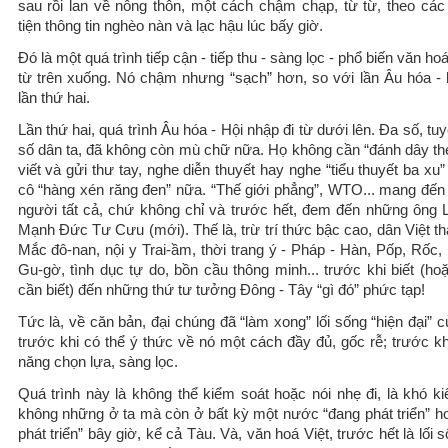
sau rồi lan về nông thôn, một cách chậm chạp, từ từ, theo cá
tiện thông tin nghèo nàn và lạc hậu lúc bấy giờ.
Đó là một quá trình tiếp cận - tiếp thu - sàng lọc - phổ biến văn ho
từ trên xuống. Nó chậm nhưng “sạch” hơn, so với lần Âu hóa - 
lần thứ hai.
Lần thứ hai, quá trình Âu hóa - Hội nhập đi từ dưới lên. Đa số, tuy
số dân ta, đã không còn mù chữ nữa. Họ không cần “đánh dây thé
viết và gửi thư tay, nghe diễn thuyết hay nghe “tiểu thuyết ba xu
cô “hàng xén răng đen” nữa. “Thế giới phẳng”, WTO... mang đến
người tất cả, chứ không chỉ và trước hết, đem đến những ông 
Mạnh Đức Tư Cưu (mới). Thế là, trừ trí thức bậc cao, dân Việt t
Mắc đô-nan, nội y Trai-ầm, thời trang ý - Pháp - Hàn, Pốp, Rốc,
Gu-gờ, tình dục tự do, bồn cầu thông minh... trước khi biết (ho
cần biết) đến những thứ tư tưởng Đông - Tây “gì đó” phức tạp!
Tức là, về căn bản, đại chúng đã “làm xong” lối sống “hiện đại” 
trước khi có thể ý thức về nó một cách đầy đủ, gốc rễ; trước kh
năng chọn lựa, sàng lọc.
Quá trình này là không thể kiểm soát hoặc nói nhẹ đi, là khó ki
không những ở ta mà còn ở bất kỳ một nước “đang phát triển” h
phát triển” bây giờ, kể cả Tàu. Và, văn hoá Việt, trước hết là lối s