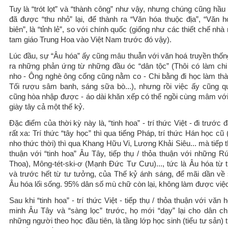
Tuy là “trót lọt” và “thành công” như vậy, nhưng chúng cũng hầu
đã được “thu nhỏ” lại, để thành ra “Văn hóa thuộc địa”, “Văn h
biên”, là “tỉnh lẻ”, so với chính quốc (giống như các thiết chế nh
tam giáo Trung Hoa vào Việt Nam trước đó vậy).
Lúc đầu, sự “Âu hóa” ấy cũng mâu thuẫn với văn hoá truyền thốn
ra những phản ứng từ những đầu óc “dân tộc” (Thôi có làm chi
nho - Ông nghè ông cống cũng nằm co - Chi bằng đi học làm thà
Tối rượu sâm banh, sáng sữa bò...), nhưng rồi việc ấy cũng qua
cũng hòa nhập được - áo dài khăn xếp có thể ngồi cùng mâm với
giày tây cả một thế kỷ.
Đặc điểm của thời kỳ này là, “tinh hoa” - trí thức Việt - đi trước 
rất xa: Trí thức “tây học” thì qua tiếng Pháp, trí thức Hán học cũ
nho thức thời) thì qua Khang Hữu Vi, Lương Khải Siêu... mà tiếp t
thuận với “tinh hoa” Âu Tây, tiếp thụ / thỏa thuận với những Rú
Thoa), Mông-tét-ski-ơ (Mạnh Đức Tư Cưu)..., tức là Âu hóa từ 
và trước hết từ tư tưởng, của Thế kỷ ánh sáng, để mãi dần về
Âu hóa lối sống. 95% dân số mù chữ còn lại, không làm được việc
Sau khi “tinh hoa” - trí thức Việt - tiếp thụ / thỏa thuận với văn 
minh Âu Tây và “sàng lọc” trước, họ mới “dạy” lại cho dân c
những người theo học đầu tiên, là tầng lớp học sinh (tiểu tư sản) t