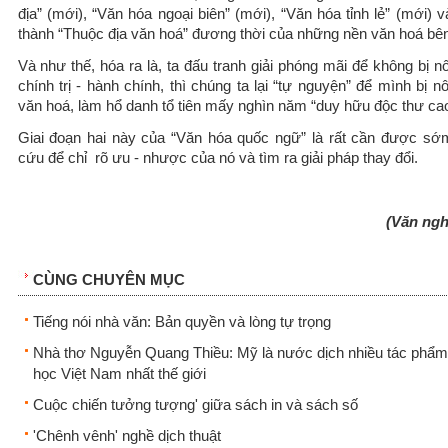
địa” (mới), “Văn hóa ngoại biên” (mới), “Văn hóa tỉnh lẻ” (mới) v
thành “Thuộc địa văn hoá” đương thời của những nền văn hoá bên
Và như thế, hóa ra là, ta đấu tranh giải phóng mãi để không bị n
chính trị - hành chính, thì chúng ta lại “tự nguyện” để mình bị n
văn hoá, làm hổ danh tổ tiên mấy nghìn năm “duy hữu độc thư cao
Giai đoạn hai này của “Văn hóa quốc ngữ” là rất cần được sớ
cứu để chỉ rõ ưu - nhược của nó và tìm ra giải pháp thay đổi.
(Văn ngh
CÙNG CHUYÊN MỤC
Tiếng nói nhà văn: Bản quyền và lòng tự trọng
Nhà thơ Nguyễn Quang Thiều: Mỹ là nước dịch nhiều tác phẩm
học Việt Nam nhất thế giới
Cuộc chiến tưởng tượng' giữa sách in và sách số
'Chênh vênh' nghề dịch thuật