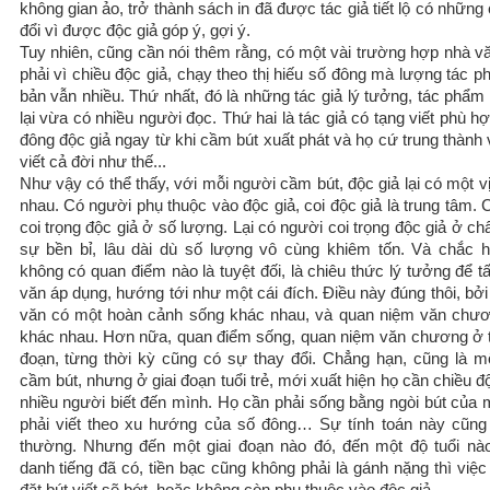
không gian ảo, trở thành sách in đã được tác giả tiết lộ có những
đổi vì được độc giả góp ý, gợi ý.
Tuy nhiên, cũng cần nói thêm rằng, có một vài trường hợp nhà v
phải vì chiều độc giả, chạy theo thị hiếu số đông mà lượng tác 
bản vẫn nhiều. Thứ nhất, đó là những tác giả lý tưởng, tác phẩm
lại vừa có nhiều người đọc. Thứ hai là tác giả có tạng viết phù h
đông độc giả ngay từ khi cầm bút xuất phát và họ cứ trung thành
viết cả đời như thế...
Như vậy có thể thấy, với mỗi người cầm bút, độc giả lại có một vị
nhau. Có người phụ thuộc vào độc giả, coi độc giả là trung tâm.
coi trọng độc giả ở số lượng. Lại có người coi trọng độc giả ở ch
sự bền bỉ, lâu dài dù số lượng vô cùng khiêm tốn. Và chắc 
không có quan điểm nào là tuyệt đối, là chiêu thức lý tưởng để t
văn áp dụng, hướng tới như một cái đích. Điều này đúng thôi, bở
văn có một hoàn cảnh sống khác nhau, và quan niệm văn chư
khác nhau. Hơn nữa, quan điểm sống, quan niệm văn chương ở t
đoạn, từng thời kỳ cũng có sự thay đổi. Chẳng hạn, cũng là m
cầm bút, nhưng ở giai đoạn tuổi trẻ, mới xuất hiện họ cần chiều đ
nhiều người biết đến mình. Họ cần phải sống bằng ngòi bút của 
phải viết theo xu hướng của số đông… Sự tính toán này cũng 
thường. Nhưng đến một giai đoạn nào đó, đến một độ tuổi nào
danh tiếng đã có, tiền bạc cũng không phải là gánh nặng thì việ
đặt bút viết sẽ bớt, hoặc không còn phụ thuộc vào độc giả.