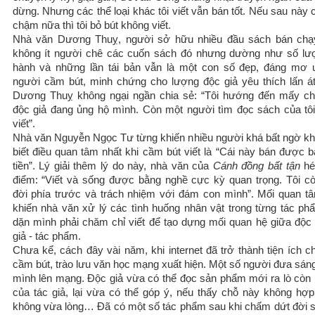
dừng. Nhưng các thể loại khác tôi viết vẫn bán tốt. Nếu sau này
chậm nữa thì tôi bỏ bút không viết.
Nhà văn Dương Thuỵ, người sở hữu nhiều đầu sách bán chạ
không ít người chê các cuốn sách đó nhưng dường như số lư
hành và những lần tái bản vẫn là một con số đẹp, đáng mơ
người cầm bút, minh chứng cho lượng độc giả yêu thích lấn át.
Dương Thuỵ không ngại ngần chia sẻ: “Tôi hướng đến mấy c
độc giả đang ủng hộ mình. Còn một người tìm đọc sách của tôi,
viết”.
Nhà văn Nguyễn Ngọc Tư từng khiến nhiều người khá bất ngờ khi
biết điều quan tâm nhất khi cầm bút viết là “Cái này bán được b
tiền”. Lý giải thêm lý do này, nhà văn của
Cánh đồng bất tận
hé
điểm: “Viết và sống được bằng nghề cực kỳ quan trọng. Tôi c
đời phía trước và trách nhiệm với đám con mình”. Mối quan t
khiến nhà văn xử lý các tình huống nhân vật trong từng tác ph
dặn mình phải chăm chỉ viết để tạo dựng mối quan hệ giữa độc g
giả - tác phẩm.
Chưa kể, cách đây vài năm, khi internet đã trở thành tiện ích c
cầm bút, trào lưu văn học mạng xuất hiện. Một số người đưa sáng
mình lên mạng. Độc giả vừa có thể đọc sản phẩm mới ra lò còn 
của tác giả, lại vừa có thể góp ý, nếu thấy chỗ này không hợp,
không vừa lòng… Đã có một số tác phẩm sau khi chấm dứt đời s