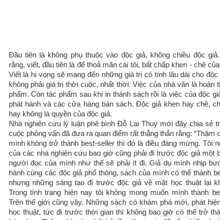
Đầu tiên là không phụ thuộc vào độc giả, không chiều độc giả
rằng, viết, đầu tiên là để thoả mãn cái tôi, bất chấp khen - chê của
Viết là hi vọng sẽ mang đến những giá trị có tính lâu dài cho độc
không phải giá trị thời cuộc, nhất thời. Việc của nhà văn là hoàn 
phẩm. Còn tác phẩm sau khi in thành sách rồi là việc của độc gi
phát hành và các cửa hàng bán sách. Độc giả khen hay chê, c
hay không là quyền của độc giả.
Nhà nghiên cứu lý luận phê bình Đỗ Lai Thuý mới đây chia sẻ t
cuộc phỏng vấn đã đưa ra quan điểm rất thẳng thắn rằng: “Thậm c
mình không trở thành best-seller thì đó là điều đáng mừng. Tôi 
của các nhà nghiên cứu bao giờ cũng phải đi trước độc giả một 
người đọc của mình như thế sẽ phải ít đi. Giả dụ mình nhịp bư
hành cùng các độc giả phổ thông, sách của mình có thể thành bes
nhưng những sáng tạo đi trước độc giả về mặt học thuật lại k
Trong tình trạng hiện nay tôi không mong muốn mình thành best
Trên thế giới cũng vậy. Những sách có khám phá mới, phát hiệ
học thuật, tức đi trước thời gian thì không bao giờ có thể trở t