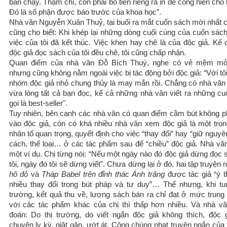
bán chạy. Thậm chí, còn phải bỏ tiền riêng ra in để cống hiến cho
Đó là số phận được báo trước của khoa học”.
Nhà văn Nguyễn Xuân Thuỷ, tại buổi ra mắt cuốn sách mới nhất 
cũng cho biết: Khi khép lại những dòng cuối cùng của cuốn sách
việc của tôi đã kết thúc. Việc khen hay chê là của độc giả. Kể 
độc giả đọc sách của tôi đều chê, tôi cũng chấp nhận.
Quan điểm của nhà văn Đỗ Bích Thuý, nghe có vẻ mềm mỏ
nhưng cũng không nằm ngoài việc bị tác động bởi độc giả: “Với tô
nhóm độc giả nhỏ chung thủy là may mắn rồi. Chẳng có nhà văn
vừa lòng tất cả bạn đọc, kể cả những nhà văn viết ra những c
gọi là best-seller".
Tuy nhiên, bên cạnh các nhà văn có quan điểm cầm bút không p
vào độc giả, còn có khá nhiều nhà văn xem độc giả là một tro
nhân tố quan trọng, quyết định cho việc “thay đổi” hay “giữ nguy
cách, thể loại… ở các tác phẩm sau để “chiều” độc giả. Nhà văn 
một ví dụ. Chị từng nói: “Nếu một ngày nào đó độc giả dừng đọc 
tôi, ngày đó tôi sẽ dừng viết”. Chưa dừng lại ở đó, hai tập truyện
hô đỏ
và
Tháp Babel trên đỉnh thác Ánh trăng
được tác giả “ý t
nhiều thay đổi trong bút pháp và tư duy”… Thế nhưng, khi tun
trường, kết quả thu về, lượng sách bán ra chỉ đạt ở mức trung 
với các tác phẩm khác của chị thì thấp hơn nhiều. Và nhà v
đoán: Do thị trường, do viết ngắn độc giả không thích, độc g
chuyện ly kỳ, giật gân, ướt át. Công chúng nhạt truyện ngắn của tô