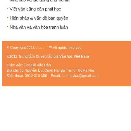
Viết văn cũng cần phải học
Hiến pháp & vấn đề bản quyền
Nhà văn và văn hóa tranh luận
© Copyright 2013
vlcc.vn"
™.All rights reserved
©2011 Trung tâm Quyền tác giả Văn học Việt Nam
Giám đốc: Ông Đỗ Văn Hàn
Địa chỉ: 65 Nguyễn Du, Quận Hai Bà Trưng, TP. Hà Nội.
Điện thoại: 0912.310.356 - Email: lienhe.vlcc@gmail.com