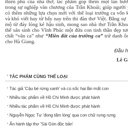
thiên phú của nhà thơ; tác phẩm góp thêm một làn hư
trong sự nghiệp văn chương của Trần Khoái; giúp người 
có thêm những lựa chọn mới với thể loại trường ca vốn k
và khó viết hay từ bấy nay trên thi đàn thơ Việt. Bằng s
mộ từ đáy lòng kẻ hậu sinh, mong sao nhà thơ Trần Khoá
thể sản sinh cho Vĩnh Phúc một đứa con tinh thần đẹp tư
chất “văn ca” như
“Miền đất của trường ca”
trứ danh ô
cho Hà Giang.
Đầu hạ 2
Lê G
TÁC PHẨM CÙNG THỂ LOẠI
Tác giả 'Cậu bé rừng xanh' và cú sốc hai lần mất con
Nhiều tác phẩm về Hồ Chí Minh được phát hành
Nhiều tác phẩm về Hồ Chí Minh được phát hành
Nguyễn Ngọc Tư 'đong tấm lòng' qua con chữ rưng rưng
Ấn hành tập thơ 'Sài Gòn độc bản'