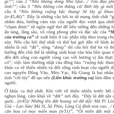
gì?”
; câu 2
“Nếu không dòng Nho Quê…/ Tìm đâu ph
tình?”
; câu 3
“Nếu không còn thắng cố/ Biết lấy gì mờ
câu 4
“Nếu không ruộng bậc thang/ Sẽ lấy gì kha
(tr.45,46)”
. Đây là những câu hỏi tu từ mang tính chất “
nhằm đưa, hướng cảm xúc của người đọc vượt qua nhữ
“chạm được” từ ngôn ngữ thơ để liên tưởng đến những h
ẩn tàng, lắng sâu, vô cùng phong phú và đặc sắc của
“M
của trường ca”
sẽ xuất hiện ở các phần tiếp theo trong ch
này. Nếu câu hỏi thứ nhất và thứ hai gợi dẫn về hình ản
nhiên là núi
“đá”
, sông
“dòng”
thì câu hỏi thứ ba và th
hướng đến chủ thể là những sinh hoạt văn hóa liên quan t
đến đời sống con người vùng cao với hương vị ẩm thự
cố”
, việc làm thường nhật của đồng bào
“ruộng bậc than
khúc ca về thiên nhiên và đời sống sinh hoạt của người 
cao nguyên Đồng Văn, Mèo Vạc, Hà Giang là hai nhân 
tình “cốt tủy” để tạo nên
(Liên khúc trường ca)
làm đắm s
người.
Ở khúc ca thứ nhất. Khi viết về thiên nhiên trước hết 
nghẹn lòng, cảm khái về
“đất”
nơi đây.
“Đấy là đất tận 
quốc…(tr45)/ Những tên đất hoang sơ dữ dội/ Mã Pì Lè
Già – Lao Sán/ Má Sí, Sà Phìn, Lũng Cú đỉnh non cao…/ 
cằn hoa cỏ mọc miên man (tr51)”, “Ôi miền đất một 