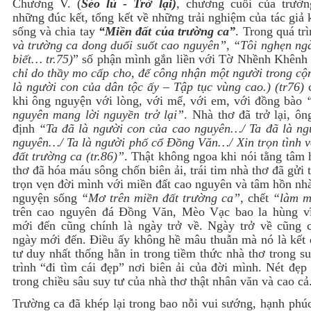
Chương V. (
Séo lù - Trở lại)
, chương cuối của trườn
những đúc kết, tổng kết về những trải nghiệm của tác giả 
sống và chia tay
“Miền đất của trường ca”
. Trong quá tr
và trường ca dong duổi suốt cao nguyên”, “Tôi nghẹn ng
biết… tr.75)
” số phận mình gắn liền với Tờ Nhềnh Khên
chỉ do thầy mo cấp cho, để công nhận một người trong cộ
là người con của dân tộc ấy – Tập tục vùng cao.) (tr76)
c
khi ông nguyện với lòng, với mế, với em, với đồng bào
nguyên mang lời nguyền trở lại”
. Nhà thơ đã trở lại, ô
định
“Ta đã là người con của cao nguyên…/ Ta đã là ng
nguyên…/ Ta là người phố cổ Đồng Văn…/ Xin trọn tình v
đất trường ca (tr.86)”
. Thật không ngoa khi nói tằng tâm
thơ đã hóa máu sông chốn biên ải, trái tim nhà thơ đã gửi 
trọn vẹn đời mình với miền đất cao nguyên và tâm hồn nh
nguyện sống
“Mơ trên miền đất trường ca”
, chết
“làm 
trên cao nguyên đá Đồng Văn, Mèo Vạc bao la hùng v
mới đến cũng chính là ngày trở về. Ngày trở về cũng c
ngày mới đến. Điều ấy không hề mâu thuẫn mà nó là kết 
tư duy nhất thống hằn in trong tiềm thức nhà thơ trong s
trình “đi tìm cái đẹp” nơi biên ải của đời mình. Nét đẹp
trong chiều sâu suy tư của nhà thơ thật nhân văn và cao cả
Trường ca đã khép lại trong bao nỗi vui sướng, hạnh phú