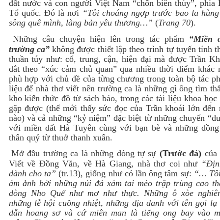
đất nước và con người Việt Nam “chốn biên thùy”, phía 
Tổ quốc. Đó là nơi
“Tôi choáng ngợp trước bao la hùng 
sông quê mình, làng bản yêu thương…”
(
Trang 70
).
Những câu chuyện hiện lên trong tác phẩm
“Miền 
trường ca”
không được thiết lập theo trình tự tuyến tính t
thuần túy như: cổ, trung, cận, hiện đại mà được Trần Kh
dắt theo “xúc cảm chủ quan” qua nhiều thời điểm khác 
phù hợp với chủ đề của từng chương trong toàn bộ tác p
liệu để nhà thơ viết nên trường ca là những gì ông tìm th
kho kiến thức đồ từ sách báo, trong các tài liệu khoa họ
gặp được (thế mới thấy sức đọc của Trần khoái lớn đến 
nào) và cả những “kỷ niệm” đặc biệt từ những chuyến “du
với miền đất Hà Tuyên cùng với bạn bè và những đồng
thân quý từ thuở thanh xuân.
Mở đầu trường ca là những dòng tự sự
(Trước đá)
của 
Viết về Đồng Văn, về Hà Giang, nhà thơ coi như
“Địn
dành cho ta”
(tr.13), giống như có lần ông tâm sự:
“… Tôi
ám ảnh bởi những núi đá xám tai mèo trập trùng cao th
dòng Nho Quế như mơ như thực. Những ô xòe nghiê
những lễ hội cuồng nhiệt, những địa danh với tên gọi lạ
dẫn hoang sơ và cứ miên man là tiếng ong bay vào 