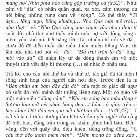
mang nợ/ Nhìn phía nào cũng gặp trường ca (tr52)”
. Nhữ
cảm về “đất” có phần quằn quại, xa xót, cảm thương đư
nối bằng những rung cảm về
“sông”
. Có thể thấy
“T
đẹp… lãng mạn, bâng khuâng… Nho Quế mải mê trôi
như thực”
và
“Nho Quế cùng anh chạm vào nhau thổn t
suốt đời nhà thơ như thấy mình mắc nợ với dòng sông 
niềm yêu khó nói hết bằng lời. Tất nhiên chỉ nói về đất,
chưa đủ để diễn thấu sắc diện thiên nhiên Đồng Văn, t
lần nữa nhà thơ nói về
“đá”.
“Đá trụi trần là đá”
ông
môi vào đá”
để nhận lấy từ đá dòng thanh âm về một
thuyết tình yêu đầy bi thương (…) sẽ nhắc ở phần sau.
Trả lời cho câu hỏi thứ ba và thứ tư, tác giả đã tái hiện 
sống sinh hoạt của người dân nơi đây. Trước tiên là h
“Bàn chân em bám đầy đất đỏ”
của một cô giáo đã ngu
bó suốt đời với mảnh đất thiêng liêng này. Một cô giáo y
một giáo viên
“dũng cảm”, “Khi em sống bao mùa đông ré
Sương làm mờ nét phấn bảng đen…/ Làm cô giáo trên v
hẻo lánh/ Dắt đàn em qua nét chữ ban đầu… (tr46,47)”
. 
vất vả là có thừa nhưng tâm hồn và tình yêu nghề của cô 
đẽ biết bao, đáng trân trọng và khâm phục biết bao. Đến
vắng, đến với quẩy tấu, điệu khèn, tiếng trống đồng,
“C
câu thơ dẻo thơm mèm mén”, “Đêm mộng ảo tiếng xập 