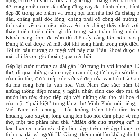
đọng có thể đi vào cả bữa ăn giấc ngủ, mang đến bao cơn
đẽ trong nhiều năm dài đằng đẵng nay đã thành hình, thà
đẹp đẽ trong tác phẩm và trong nội tâm nhà thơ đã chẳng 
đáu, chẳng phải dốc lòng, chẳng phải cố công để hướng 
tình cảm về nó nhiều nữa… Ai mà chẳng thấy chơi vơi
thấy thiêu thiếu điều gì đó trong sâu thẳm lòng mìn
Khoái nặng tình, đa cảm thì điều ấy càng lớn hơn bao g
Đúng là cái được và mất đôi khi song hành trong một điều
Tôi tin bản trường ca tuyệt vời này của Trần Khoái được l
mất chỉ là con gió thoảng qua mà thôi.
Gấp lại cuốn trường ca dài gần 100 trang in với khoảng 1
thơ; đi qua những câu chuyện cảm động từ huyền sử đến 
của dân tộc; được tiếp xúc với vẻ đẹp của văn hóa Hà Gi
đà mà rộng hơn là văn hóa Việt Nam đặc sắc; nắm b
những thông điệp mang ý nghĩa nhân sinh cao đẹp mà t
muốn lan tỏa; được tiếp cận với những câu thơ tài hoa đ
của một “quái kiệt” trong làng thơ Vĩnh Phúc nói riêng,
Việt Nam nói chung… Tôi không tránh khỏi tâm trạ
khuâng, xao xuyến, lòng dâng lên bao nỗi cảm phục về mộ
thơ, một tác phẩm như thế.
“Miền đất của trường ca”
n
bản hòa ca muôn sắc điệu làm đẹp thêm vẻ đẹp hùng trá
tình của đất và người Hà Giang; thêm một lần khẳng định 