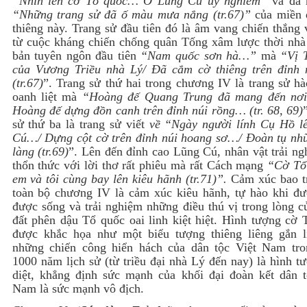
“Nhìn lên cờ Tổ quốc… Ở Lũng Cú uy nghiêm”
và đã 
“Những trang sử đã ố màu mưa nắng (tr.67)”
của miền đ
thiêng này. Trang sử đầu tiên đó là âm vang chiến thắng
từ cuộc kháng chiến chống quân Tống xâm lược thời nhà
bản tuyên ngôn đầu tiên
“Nam quốc sơn hà…”
mà
“Vị 
của Vương Triều nhà Lý/ Đã cắm cờ thiêng trên đỉnh 
(tr.67)
”. Trang sử thứ hai trong chương IV là trang sử h
oanh liệt mà
“Hoàng đế Quang Trung đã mang đến nơ
Hoàng đế dựng đồn canh trên đỉnh núi rồng… (tr. 68, 69)
sử thứ ba là trang sử viết
về “Ngày người lính Cụ Hồ l
Cú…/ Dựng cột cờ trên đỉnh núi hoang sơ…/ Đoàn tụ nh
làng (tr.69)
”. Lên đến đỉnh cao Lũng Cú, nhân vật trải n
thổn thức với lời thơ rất phiêu mà rất Cách mạng
“Cờ Tổ
em và tôi cùng bay lên kiêu hãnh (tr.71)”.
Cảm xúc bao t
toàn bộ chương IV là cảm xúc kiêu hãnh, tự hào khi đư
được sống và trải nghiệm những điều thú vị trong lòng c
đất phên dậu Tổ quốc oai linh kiệt hiệt. Hình tượng cờ 
được khắc họa như một biểu tượng thiêng liêng gắn l
những chiến công hiển hách của dân tộc Việt Nam tro
1000 năm lịch sử (từ triều đại nhà Lý đến nay) là hình t
diệt, khẳng định sức mạnh của khối đại đoàn kết dân t
Nam là sức mạnh vô địch.