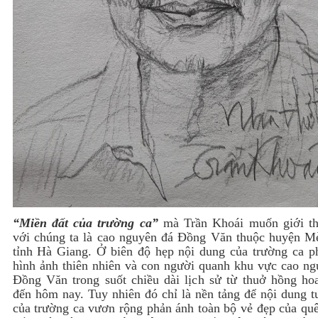
“Miền đất của trường ca”
mà Trần Khoái muốn giới th
với chúng ta là cao nguyên đá Đồng Văn thuộc huyện M
tỉnh Hà Giang. Ở biên độ hẹp nội dung của trường ca p
hình ảnh thiên nhiên và con người quanh khu vực cao ng
Đồng Văn trong suốt chiều dài lịch sử từ thuở hồng ho
đến hôm nay. Tuy nhiên đó chỉ là nền tảng để nội dung t
của trường ca vươn rộng phản ánh toàn bộ vẻ đẹp của qu