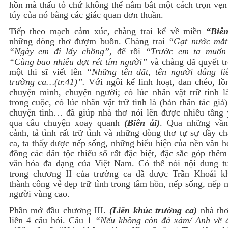
hồn mà thấu tỏ chứ không thể nắm bắt một cách trọn vẹn 
túy của nó bằng các giác quan đơn thuần.
Tiếp theo mạch cảm xúc, chàng trai kể về miền
“Biên
những dòng thơ đượm buồn. Chàng trai
“Gạt nước mắt
“Ngày em đi lấy chồng”
, để rồi
“Trước em ta muốn
“Cùng bao nhiêu đợt rét tím người”
và chàng đã quyết tr
một thi sĩ viết lên
“Những tên đất, tên người dâng li
trường ca…(tr.41)”.
Với ngôi kể linh hoạt, đan chéo, lồ
chuyện mình, chuyện người; có lúc nhân vật trữ tình l
trong cuộc, có lúc nhân vật trữ tình là (bản thân tác giả
chuyện tình… đã giúp nhà thơ nói lên được nhiều tầng 
qua câu chuyện xoay quanh
(Biên ải)
. Qua những vần
cảnh, tả tình rất trữ tình và những dòng thơ tự sự đầy c
ca, ta thấy được nếp sống, những biểu hiện của nền văn 
đồng các dân tộc thiểu số rất đặc biệt, đặc sắc góp thê
văn hóa đa dạng của Việt Nam. Có thể nói nội dung t
trong chương II của trường ca đã được Trần Khoái k
thành công vẻ đẹp trữ tình trong tâm hồn, nếp sống, nếp 
người vùng cao.
Phần mở đầu chương III.
(Liên khúc trường ca)
nhà thơ
liền 4 câu hỏi. Câu 1
“Nếu không còn đá xám/ Anh về 