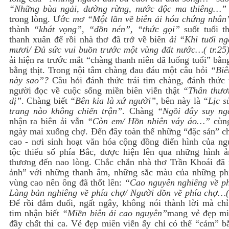
“Những bùa ngải, đường rừng, nước độc ma thiêng…
trong lòng. Ước
mơ “Một lần về biên ải hóa chứng nhân
thành
“khát vọng”, “dồn nén”, “thức gọi”
suốt tuổi th
thanh xuân để rồi nhà thơ đã trở về biên
ải “Khi tuổi ng
mươi/ Đủ sức vui buồn trước một vùng đất nước…( tr.25
ải hiện ra trước mắt “chàng thanh niên đã luống tuổi” bằ
bằng thịt. Trong nội tâm chàng đau đáu một câu hỏi
“Biên
này sao”?
Câu hỏi đánh thức trái tim chàng, đánh thức t
người đọc về cuộc sống miền biên viễn thật
“Thân thươ
dị”
. Chàng biết
“Bên kia là xứ người”
, bên này là
“Lịc s
trang nào không chiến trận”
. Chàng
“Ngồi đây suy n
nhận ra biên ải vẫn
“Còn em/ Hồn nhiên váy áo…”
cùng
ngày mai xuống chợ. Đến đây toàn thể những “đặc sản” c
cao - nơi sinh hoạt văn hóa cộng đồng điển hình của ng
tộc thiểu số phía Bắc, được hiện lên qua những hình ả
thương đến nao lòng. Chắc chắn nhà thơ Trần Khoái đã 
ảnh” với những thanh âm, những sắc màu của những ph
vùng cao nên ông đã thốt lên:
“Cao nguyên nghiêng về ph
Làng bản nghiêng về phía chợ/ Người dồn về phía chợ…(
Để rồi đắm đuối, ngất ngây, không nói thành lời mà chỉ 
tim nhận biết
“Miền biên ải cao nguyên”
mang vẻ đẹp mi
đầy chất thi ca. Vẻ đẹp miên viễn ấy chỉ có thể “cảm” b