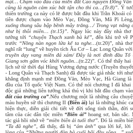
mật… Chạm vào đâu của miền đất Cao nguyên Đồng Văn 
cũng là nguồn cảm xúc bất tận cho thi ca…(Tr.8)”
. Ý tư
thiên trường ca này có lẽ được bắt đầu khi Trần Khoái có
tiên được chạm vào Mèo Vạc, Đồng Văn, Mã Pì Lèn
xuống thung sâu bập bềnh mây trắng…/ Trong vạt nắng c
như bị thôi miên… (tr.15)”
. Ngay lúc này đây nhà thơ 
tưởng tới
“chuyện Thạch xanh bà kể”
, đến khi trở về 
trước
“Nồng nàn ngọn lửa kể ta nghe…
(tr.20)”, nhà th
nghĩ rất “lung” về huyền tích Âu Cơ – Lạc Long Quân vớ
truyền dạy vang miền đá xám/ Đây là nơi đỉnh đầu Tổ
Giang sơn gấm vóc khởi nguồn…
(tr.22)”. Có thể thấy hai
lịch sử từ thời đại Hùng Vương dựng nước (Truyền thuyế
- Long Quân và Thạch Sanh) đã được tác giả nhắc tới như
khẳng định mạnh mẽ Đồng Văn, Mèo Vạc, Hà Giang là 
đầu của Tổ quốc Việt Nam. Có thể nói chương I đã khai
độc giả những liên tưởng khá thú vị khi bắt đầu chạm và
đất của trường ca”
.
Nếu chương một là những câu chuy
màu huyền sử thì chương II
(Biên ải)
lại là những khúc c
hiện thực, diễn giải chi tiết về đời sống tinh thần, đời 
tâm của các dân tộc miền
“Biên ải”
hoang sơ, bản sắc.
tác giả hồi nhớ về
“miền biên ải tuổi thơ”
. Đó là miền bi
“Ta đã nghe”,
đã thấy, đã
bị
“ám ảnh”
qua lời kể, lời 
lòng của
“Những người đàn bà cuối bãi đầu sông…”
suố