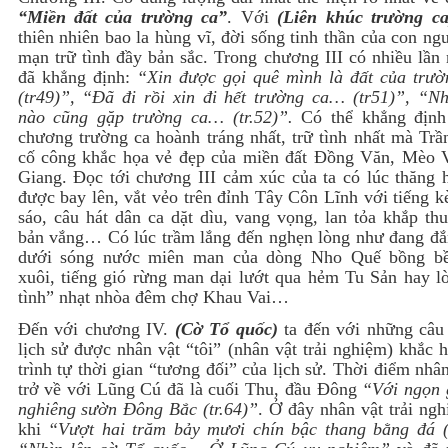
“Miền đất của trường ca”
. Với
(Liên khúc trường ca
thiên nhiên bao la hùng vĩ, đời sống tinh thần của con ng
mạn trữ tình đầy bản sắc. Trong chương III có nhiều lần
đã khẳng định:
“Xin được gọi quê mình là đất của trư
(tr49)”, “Đã đi rồi xin đi hết trường ca… (tr51)”, “Nh
nào cũng gặp trường ca… (tr.52)”.
Có thể khẳng định
chương trường ca hoành tráng nhất, trữ tình nhất mà Trầ
cố công khắc họa vẻ đẹp của miền đất Đồng Văn, Mèo 
Giang. Đọc tới chương III cảm xúc của ta có lúc thăng 
được bay lên, vắt vẻo trên đỉnh Tây Côn Lĩnh với tiếng k
sáo, câu hát dân ca dặt dìu, vang vọng, lan tỏa khắp th
bản vắng… Có lúc trầm lắng đến nghẹn lòng như đang đ
dưới sóng nước miên man của dòng Nho Quế bồng bề
xuôi, tiếng gió rừng man dại lướt qua hẻm Tu Sản hay lờ
tình” nhạt nhòa đêm chợ Khau Vai…
Đến với chương IV.
(Cờ Tổ quốc)
ta đến với những câu
lịch sử được nhân vật “tôi” (nhân vật trải nghiệm) khắc 
trình tự thời gian “tương đối” của lịch sử. Thời điểm nhân
trở về với Lũng Cú đã là cuối Thu, đầu Đông
“Với ngọn 
nghiêng sườn Đông Bắc (tr.64)”
. Ở đây nhân vật trải ng
khi
“Vượt hai trăm bảy mươi chín bậc thang bằng đá (