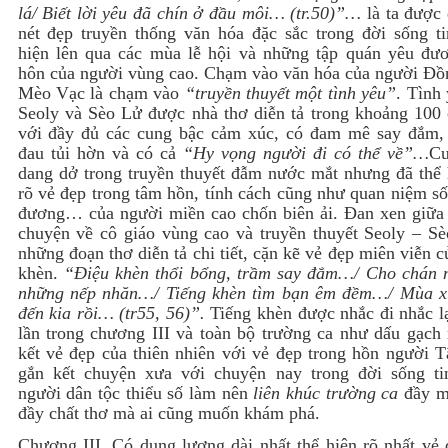
lá/ Biết lời yêu đã chín ở đầu môi… (tr.50)”…
là ta được 
nét đẹp truyền thống văn hóa đặc sắc trong đời sống ti
hiện lên qua các mùa lễ hội và những tập quán yêu đươ
hôn của người vùng cao. Chạm vào văn hóa của người Đồ
Mèo Vạc là chạm vào
“truyền thuyết một tình yêu”
. Tình
Seoly và Sèo Lử được nhà thơ diễn tả trong khoảng 100 
với đầy đủ các cung bậc cảm xúc, có đam mê say đắm,
đau tủi hờn và có cả
“Hy vọng người đi có thể về”…
Cu
dang dở trong truyền thuyết đẫm nước mắt nhưng đã thể h
rõ vẻ đẹp trong tâm hồn, tính cách cũng như quan niệm s
đương… của người miền cao chốn biên ải. Đan xen giữa 
chuyện về cô giáo vùng cao và truyền thuyết Seoly – Sè
những đoạn thơ diễn tả chi tiết, cặn kẽ vẻ đẹp miên viễn c
khèn.
“Điệu khèn thổi bổng, trầm say đắm…/ Cho chán 
những nếp nhăn…/ Tiếng khèn tìm bạn êm đềm…/ Mùa x
đến kia rồi… (tr55, 56)”.
Tiếng khèn được nhắc đi nhắc l
lần trong chương III và toàn bộ trường ca như dấu gạch 
kết vẻ đẹp của thiên nhiên với vẻ đẹp trong hồn người T
gắn kết chuyện xưa với chuyện nay trong đời sống ti
người dân tộc thiểu số làm nên
liên khúc trường ca
đầy m
đầy chất thơ mà ai cũng muốn khám phá.
Chương III. Có dung lượng dài nhất thể hiện rõ nhất vẻ 