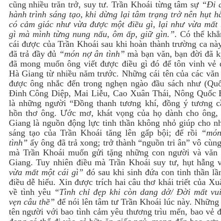
cũng nhiều trăn trở, suy tư. Trần Khoái từng tâm sự
“Đi 
hành trình sáng tạo, khi dừng lại tâm trạng trở nên hụt 
có cảm giác như vừa được một điều gì, lại như vừa mất 
gì mà mình từng nung nấu, ôm ấp, giữ gìn.”.
Có thể khẳ
cái được của Trần Khoái sau khi hoàn thành trường ca nà
đã trả đầy đủ
“món nợ ân tình”
mà bạn văn, bạn đời đã k
đã mong muốn ông viết được điều gì đó để tôn vinh vẻ 
Hà Giang từ nhiều năm trước. Những cái tên của các văn 
được ông nhắc đến trong nghẹn ngào đầu sách như (Qu
Đinh Công Diệp, Mai Liễu, Cao Xuân Thái, Nông Quốc
là những người “Đồng thanh tương khí, đồng ý tương c
hồn thơ ông. Ước mơ, khát vọng của họ dành cho ông,
Giang là nguồn động lực tinh thần không nhỏ giúp cho nh
sáng tạo của Trần Khoái tăng lên gấp bội; để rồi
“món
tình”
ấy ông đã trả xong; trở thành “nguồn tri ân” vô cùn
mà Trần Khoái muốn gửi tặng những con người và văn
Giang. Tuy nhiên điều mà Trần Khoái suy tư, hụt hẫng
vừa mất một cái gì”
đó sau khi sinh đứa con tinh thần lầ
điều dễ hiểu. Xin được trích hai câu thơ khái triết của X
về tình yêu
“Tình chỉ đẹp khi còn dang dở/ Đời mất vui
vẹn câu thề”
để nói lên tâm tư Trần Khoái lúc này. Những 
tên người với bao tình cảm yêu thương trìu mến, bao vẻ 