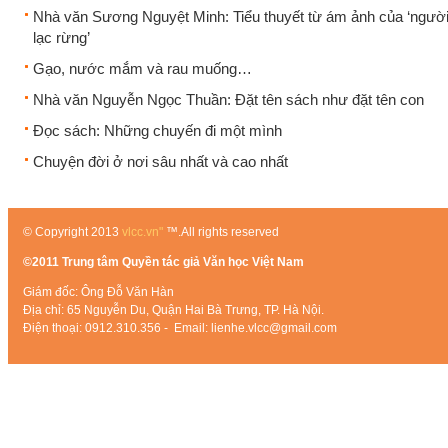
Nhà văn Sương Nguyệt Minh: Tiểu thuyết từ ám ảnh của ‘người 
lạc rừng’
Gạo, nước mắm và rau muống…
Nhà văn Nguyễn Ngọc Thuần: Đặt tên sách như đặt tên con
Đọc sách: Những chuyến đi một mình
Chuyện đời ở nơi sâu nhất và cao nhất
© Copyright 2013
vlcc.vn"
™.All rights reserved
©2011 Trung tâm Quyền tác giả Văn học Việt Nam
Giám đốc: Ông Đỗ Văn Hàn
Địa chỉ: 65 Nguyễn Du, Quận Hai Bà Trưng, TP. Hà Nội.
Điện thoại: 0912.310.356 - Email: lienhe.vlcc@gmail.com