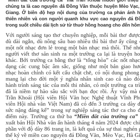
chúng ta là cao nguyên đá Đồng Văn thuộc huyện Mèo Vạc,
Giang. Ở biên độ hẹp nội dung của trường ca phản ánh h
thiên nhiên và con người quanh khu vực cao nguyên đá Đ
trong suốt chiều dài lịch sử từ thuở hồng hoang cho đến hôm
Với người sáng tạo thơ chuyên nghiệp, mỗi bài thơ được 
dù dài ngắn, dù nông sâu bao nhiêu thì bài thơ ấy cũng 
một nốt nhạc đơn lẻ trong một bản nhạc mà thôi. Thế nh
người viết thơ sản sinh ra một trường ca lại là truyện h
khác. Bởi trường ca bằng thơ là “tổng hòa” các nốt nhạc
dạng các cung bậc âm sắc, giống như một bản giao h
nhạc hoàn chỉnh có kết cấu chặt chẽ, có nội dung phong
mang lại cho đời một ý nghĩa nhân sinh cao cả nào đó
hành trình sáng tác của mỗi thi nhân, có một trường ca tr
đã là niềm tự hào sâu sắc với bạn đọc rồi. Ấy vậy mà 
Trần Khoái (Hội viên Hội Văn học Nghệ thuật Vĩnh Ph
viên Hội nhà văn Việt Nam) đã có đến 3 trường ca dày d
sức nặng đáng kể” trong sự nghiệp sáng tác thơ ca cho đ
điểm này. Trường ca thứ ba
“Miền đất của trường ca”
xuất bản Hội Nhà văn ấn hành tháng 4 năm 2024 được chi
phần với độ dày 86 trang in, là kết quả của sự thai nghén
thế kỷ về miền cao nguyên đá Đồng Văn, Mèo Vạc, Hà G