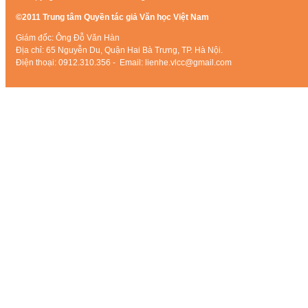
©2011 Trung tâm Quyền tác giả Văn học Việt Nam
Giám đốc: Ông Đỗ Văn Hàn
Địa chỉ: 65 Nguyễn Du, Quận Hai Bà Trưng, TP. Hà Nội.
Điện thoại: 0912.310.356 - Email: lienhe.vlcc@gmail.com