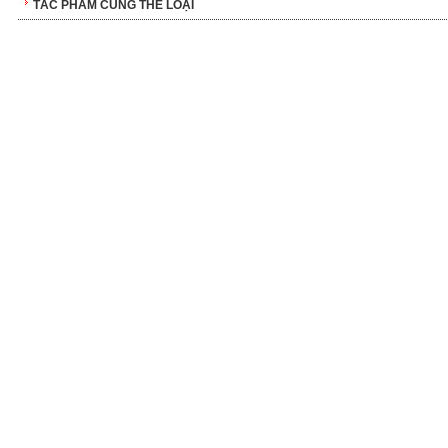
TÁC PHẨM CÙNG THỂ LOẠI