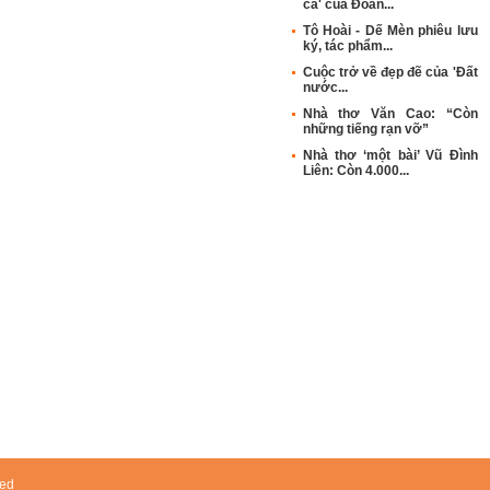
ca' của Đoàn...
Tô Hoài - Dế Mèn phiêu lưu
ký, tác phẩm...
Cuộc trở về đẹp đẽ của 'Đất
nước...
Nhà thơ Văn Cao: “Còn
những tiếng rạn vỡ”
Nhà thơ ‘một bài’ Vũ Đình
Liên: Còn 4.000...
ved