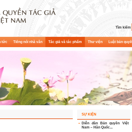
Tìm kiếm
n tức
Tiếng nói nhà văn
Tác giả và tác phẩm
Thư viện
Luật bản quy
SỰ KIỆN
Diễn đàn Bản quyền Việt
Nam – Hàn Quốc...