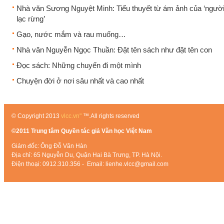
Nhà văn Sương Nguyệt Minh: Tiểu thuyết từ ám ảnh của ‘người 
lạc rừng’
Gạo, nước mắm và rau muống…
Nhà văn Nguyễn Ngọc Thuần: Đặt tên sách như đặt tên con
Đọc sách: Những chuyến đi một mình
Chuyện đời ở nơi sâu nhất và cao nhất
© Copyright 2013
vlcc.vn"
™.All rights reserved
©2011 Trung tâm Quyền tác giả Văn học Việt Nam
Giám đốc: Ông Đỗ Văn Hàn
Địa chỉ: 65 Nguyễn Du, Quận Hai Bà Trưng, TP. Hà Nội.
Điện thoại: 0912.310.356 - Email: lienhe.vlcc@gmail.com