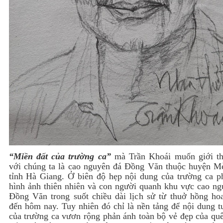
“Miền đất của trường ca”
mà Trần Khoái muốn giới th
với chúng ta là cao nguyên đá Đồng Văn thuộc huyện M
tỉnh Hà Giang. Ở biên độ hẹp nội dung của trường ca p
hình ảnh thiên nhiên và con người quanh khu vực cao ng
Đồng Văn trong suốt chiều dài lịch sử từ thuở hồng ho
đến hôm nay. Tuy nhiên đó chỉ là nền tảng để nội dung t
của trường ca vươn rộng phản ánh toàn bộ vẻ đẹp của qu