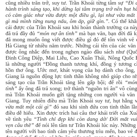
cũng nhiều trăn trở, suy tư. Trần Khoái từng tâm sự
“Đi 
hành trình sáng tạo, khi dừng lại tâm trạng trở nên hụt 
có cảm giác như vừa được một điều gì, lại như vừa mất 
gì mà mình từng nung nấu, ôm ấp, giữ gìn.”.
Có thể khẳ
cái được của Trần Khoái sau khi hoàn thành trường ca nà
đã trả đầy đủ
“món nợ ân tình”
mà bạn văn, bạn đời đã k
đã mong muốn ông viết được điều gì đó để tôn vinh vẻ 
Hà Giang từ nhiều năm trước. Những cái tên của các văn 
được ông nhắc đến trong nghẹn ngào đầu sách như (Qu
Đinh Công Diệp, Mai Liễu, Cao Xuân Thái, Nông Quốc
là những người “Đồng thanh tương khí, đồng ý tương c
hồn thơ ông. Ước mơ, khát vọng của họ dành cho ông,
Giang là nguồn động lực tinh thần không nhỏ giúp cho nh
sáng tạo của Trần Khoái tăng lên gấp bội; để rồi
“món
tình”
ấy ông đã trả xong; trở thành “nguồn tri ân” vô cùn
mà Trần Khoái muốn gửi tặng những con người và văn
Giang. Tuy nhiên điều mà Trần Khoái suy tư, hụt hẫng
vừa mất một cái gì”
đó sau khi sinh đứa con tinh thần lầ
điều dễ hiểu. Xin được trích hai câu thơ khái triết của X
về tình yêu
“Tình chỉ đẹp khi còn dang dở/ Đời mất vui
vẹn câu thề”
để nói lên tâm tư Trần Khoái lúc này. Những 
tên người với bao tình cảm yêu thương trìu mến, bao vẻ 