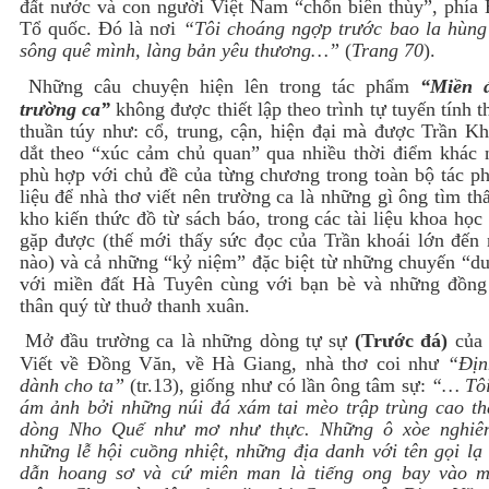
đất nước và con người Việt Nam “chốn biên thùy”, phía 
Tổ quốc. Đó là nơi
“Tôi choáng ngợp trước bao la hùng 
sông quê mình, làng bản yêu thương…”
(
Trang 70
).
Những câu chuyện hiện lên trong tác phẩm
“Miền 
trường ca”
không được thiết lập theo trình tự tuyến tính t
thuần túy như: cổ, trung, cận, hiện đại mà được Trần Kh
dắt theo “xúc cảm chủ quan” qua nhiều thời điểm khác 
phù hợp với chủ đề của từng chương trong toàn bộ tác p
liệu để nhà thơ viết nên trường ca là những gì ông tìm th
kho kiến thức đồ từ sách báo, trong các tài liệu khoa họ
gặp được (thế mới thấy sức đọc của Trần khoái lớn đến 
nào) và cả những “kỷ niệm” đặc biệt từ những chuyến “du
với miền đất Hà Tuyên cùng với bạn bè và những đồng
thân quý từ thuở thanh xuân.
Mở đầu trường ca là những dòng tự sự
(Trước đá)
của 
Viết về Đồng Văn, về Hà Giang, nhà thơ coi như
“Địn
dành cho ta”
(tr.13), giống như có lần ông tâm sự:
“… Tôi
ám ảnh bởi những núi đá xám tai mèo trập trùng cao th
dòng Nho Quế như mơ như thực. Những ô xòe nghiê
những lễ hội cuồng nhiệt, những địa danh với tên gọi lạ
dẫn hoang sơ và cứ miên man là tiếng ong bay vào 