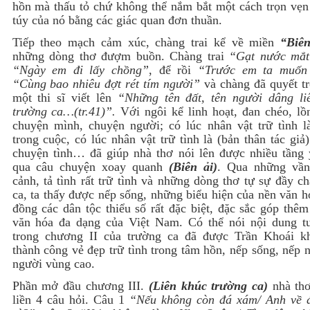
hồn mà thấu tỏ chứ không thể nắm bắt một cách trọn vẹn 
túy của nó bằng các giác quan đơn thuần.
Tiếp theo mạch cảm xúc, chàng trai kể về miền
“Biên
những dòng thơ đượm buồn. Chàng trai
“Gạt nước mắt
“Ngày em đi lấy chồng”
, để rồi
“Trước em ta muốn
“Cùng bao nhiêu đợt rét tím người”
và chàng đã quyết tr
một thi sĩ viết lên
“Những tên đất, tên người dâng li
trường ca…(tr.41)”.
Với ngôi kể linh hoạt, đan chéo, lồ
chuyện mình, chuyện người; có lúc nhân vật trữ tình l
trong cuộc, có lúc nhân vật trữ tình là (bản thân tác giả
chuyện tình… đã giúp nhà thơ nói lên được nhiều tầng 
qua câu chuyện xoay quanh
(Biên ải)
. Qua những vần
cảnh, tả tình rất trữ tình và những dòng thơ tự sự đầy c
ca, ta thấy được nếp sống, những biểu hiện của nền văn 
đồng các dân tộc thiểu số rất đặc biệt, đặc sắc góp thê
văn hóa đa dạng của Việt Nam. Có thể nói nội dung t
trong chương II của trường ca đã được Trần Khoái k
thành công vẻ đẹp trữ tình trong tâm hồn, nếp sống, nếp 
người vùng cao.
Phần mở đầu chương III.
(Liên khúc trường ca)
nhà thơ
liền 4 câu hỏi. Câu 1
“Nếu không còn đá xám/ Anh về 