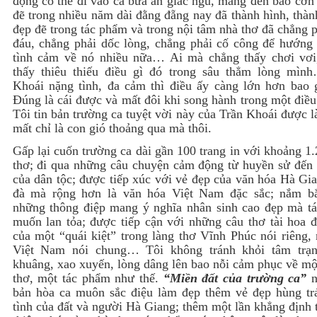
đọng có thể đi vào cả bữa ăn giấc ngủ, mang đến bao cơn
đẽ trong nhiều năm dài đằng đẵng nay đã thành hình, thà
đẹp đẽ trong tác phẩm và trong nội tâm nhà thơ đã chẳng 
đáu, chẳng phải dốc lòng, chẳng phải cố công để hướng 
tình cảm về nó nhiều nữa… Ai mà chẳng thấy chơi vơi
thấy thiêu thiếu điều gì đó trong sâu thẳm lòng mìn
Khoái nặng tình, đa cảm thì điều ấy càng lớn hơn bao g
Đúng là cái được và mất đôi khi song hành trong một điều
Tôi tin bản trường ca tuyệt vời này của Trần Khoái được l
mất chỉ là con gió thoảng qua mà thôi.
Gấp lại cuốn trường ca dài gần 100 trang in với khoảng 1
thơ; đi qua những câu chuyện cảm động từ huyền sử đến 
của dân tộc; được tiếp xúc với vẻ đẹp của văn hóa Hà Gi
đà mà rộng hơn là văn hóa Việt Nam đặc sắc; nắm b
những thông điệp mang ý nghĩa nhân sinh cao đẹp mà t
muốn lan tỏa; được tiếp cận với những câu thơ tài hoa đ
của một “quái kiệt” trong làng thơ Vĩnh Phúc nói riêng,
Việt Nam nói chung… Tôi không tránh khỏi tâm trạ
khuâng, xao xuyến, lòng dâng lên bao nỗi cảm phục về mộ
thơ, một tác phẩm như thế.
“Miền đất của trường ca”
n
bản hòa ca muôn sắc điệu làm đẹp thêm vẻ đẹp hùng trá
tình của đất và người Hà Giang; thêm một lần khẳng định 