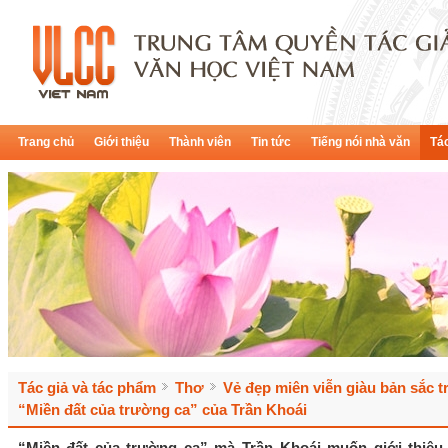
Trang chủ
Giới thiệu
Thành viên
Tin tức
Tiếng nói nhà văn
Tác
Tác giả và tác phẩm
Thơ
Vẻ đẹp miên viễn giàu bản sắc t
“Miền đất của trường ca” của Trần Khoái
“Miền đất của trường ca” mà Trần Khoái muốn giới thiệu 