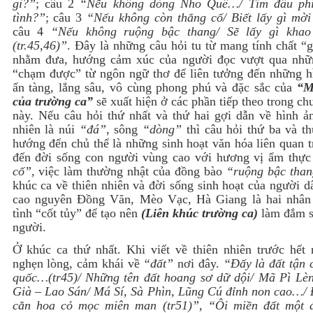
gì?”
; câu 2
“Nếu không dòng Nho Quê…/ Tìm đâu ph
tình?”
; câu 3
“Nếu không còn thắng cố/ Biết lấy gì mờ
câu 4
“Nếu không ruộng bậc thang/ Sẽ lấy gì kha
(tr.45,46)”
. Đây là những câu hỏi tu từ mang tính chất “
nhằm đưa, hướng cảm xúc của người đọc vượt qua nhữ
“chạm được” từ ngôn ngữ thơ để liên tưởng đến những h
ẩn tàng, lắng sâu, vô cùng phong phú và đặc sắc của
“M
của trường ca”
sẽ xuất hiện ở các phần tiếp theo trong ch
này. Nếu câu hỏi thứ nhất và thứ hai gợi dẫn về hình ản
nhiên là núi
“đá”
, sông
“dòng”
thì câu hỏi thứ ba và th
hướng đến chủ thể là những sinh hoạt văn hóa liên quan t
đến đời sống con người vùng cao với hương vị ẩm thự
cố”
, việc làm thường nhật của đồng bào
“ruộng bậc than
khúc ca về thiên nhiên và đời sống sinh hoạt của người 
cao nguyên Đồng Văn, Mèo Vạc, Hà Giang là hai nhân 
tình “cốt tủy” để tạo nên
(Liên khúc trường ca)
làm đắm s
người.
Ở khúc ca thứ nhất. Khi viết về thiên nhiên trước hết 
nghẹn lòng, cảm khái về
“đất”
nơi đây.
“Đấy là đất tận 
quốc…(tr45)/ Những tên đất hoang sơ dữ dội/ Mã Pì Lè
Già – Lao Sán/ Má Sí, Sà Phìn, Lũng Cú đỉnh non cao…/ 
cằn hoa cỏ mọc miên man (tr51)”, “Ôi miền đất một 