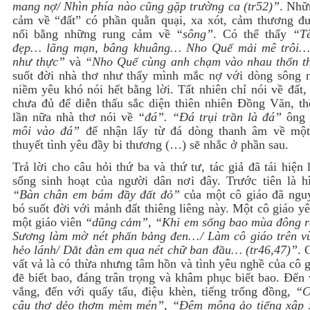
mang nợ/ Nhìn phía nào cũng gặp trường ca (tr52)”
. Nhữ
cảm về “đất” có phần quằn quại, xa xót, cảm thương đư
nối bằng những rung cảm về
“sông”
. Có thể thấy
“T
đẹp… lãng mạn, bâng khuâng… Nho Quế mải mê trôi
như thực”
và
“Nho Quế cùng anh chạm vào nhau thổn t
suốt đời nhà thơ như thấy mình mắc nợ với dòng sông 
niềm yêu khó nói hết bằng lời. Tất nhiên chỉ nói về đất,
chưa đủ để diễn thấu sắc diện thiên nhiên Đồng Văn, t
lần nữa nhà thơ nói về
“đá”.
“Đá trụi trần là đá”
ông
môi vào đá”
để nhận lấy từ đá dòng thanh âm về một
thuyết tình yêu đầy bi thương (…) sẽ nhắc ở phần sau.
Trả lời cho câu hỏi thứ ba và thứ tư, tác giả đã tái hiện 
sống sinh hoạt của người dân nơi đây. Trước tiên là h
“Bàn chân em bám đầy đất đỏ”
của một cô giáo đã ngu
bó suốt đời với mảnh đất thiêng liêng này. Một cô giáo y
một giáo viên
“dũng cảm”, “Khi em sống bao mùa đông ré
Sương làm mờ nét phấn bảng đen…/ Làm cô giáo trên v
hẻo lánh/ Dắt đàn em qua nét chữ ban đầu… (tr46,47)”
. 
vất vả là có thừa nhưng tâm hồn và tình yêu nghề của cô 
đẽ biết bao, đáng trân trọng và khâm phục biết bao. Đến
vắng, đến với quẩy tấu, điệu khèn, tiếng trống đồng,
“C
câu thơ dẻo thơm mèm mén”, “Đêm mộng ảo tiếng xập 