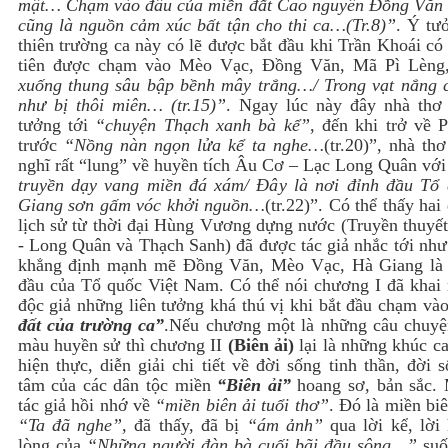
mật… Chạm vào đâu của miền đất Cao nguyên Đồng Văn 
cũng là nguồn cảm xúc bất tận cho thi ca…(Tr.8)”
. Ý tư
thiên trường ca này có lẽ được bắt đầu khi Trần Khoái có
tiên được chạm vào Mèo Vạc, Đồng Văn, Mã Pì Lèn
xuống thung sâu bập bềnh mây trắng…/ Trong vạt nắng c
như bị thôi miên… (tr.15)”
. Ngay lúc này đây nhà thơ 
tưởng tới
“chuyện Thạch xanh bà kể”
, đến khi trở về 
trước
“Nồng nàn ngọn lửa kể ta nghe…
(tr.20)”, nhà th
nghĩ rất “lung” về huyền tích Âu Cơ – Lạc Long Quân vớ
truyền dạy vang miền đá xám/ Đây là nơi đỉnh đầu Tổ
Giang sơn gấm vóc khởi nguồn…
(tr.22)”. Có thể thấy hai
lịch sử từ thời đại Hùng Vương dựng nước (Truyền thuyế
- Long Quân và Thạch Sanh) đã được tác giả nhắc tới như
khẳng định mạnh mẽ Đồng Văn, Mèo Vạc, Hà Giang là 
đầu của Tổ quốc Việt Nam. Có thể nói chương I đã khai
độc giả những liên tưởng khá thú vị khi bắt đầu chạm và
đất của trường ca”
.
Nếu chương một là những câu chuy
màu huyền sử thì chương II
(Biên ải)
lại là những khúc c
hiện thực, diễn giải chi tiết về đời sống tinh thần, đời 
tâm của các dân tộc miền
“Biên ải”
hoang sơ, bản sắc.
tác giả hồi nhớ về
“miền biên ải tuổi thơ”
. Đó là miền bi
“Ta đã nghe”,
đã thấy, đã
bị
“ám ảnh”
qua lời kể, lời 
lòng của
“Những người đàn bà cuối bãi đầu sông…”
suố