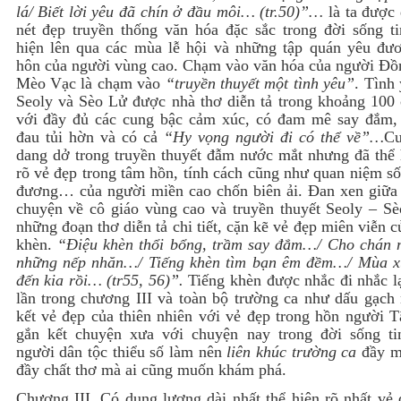
lá/ Biết lời yêu đã chín ở đầu môi… (tr.50)”…
là ta được 
nét đẹp truyền thống văn hóa đặc sắc trong đời sống ti
hiện lên qua các mùa lễ hội và những tập quán yêu đươ
hôn của người vùng cao. Chạm vào văn hóa của người Đồ
Mèo Vạc là chạm vào
“truyền thuyết một tình yêu”
. Tình
Seoly và Sèo Lử được nhà thơ diễn tả trong khoảng 100 
với đầy đủ các cung bậc cảm xúc, có đam mê say đắm,
đau tủi hờn và có cả
“Hy vọng người đi có thể về”…
Cu
dang dở trong truyền thuyết đẫm nước mắt nhưng đã thể h
rõ vẻ đẹp trong tâm hồn, tính cách cũng như quan niệm s
đương… của người miền cao chốn biên ải. Đan xen giữa 
chuyện về cô giáo vùng cao và truyền thuyết Seoly – Sè
những đoạn thơ diễn tả chi tiết, cặn kẽ vẻ đẹp miên viễn c
khèn.
“Điệu khèn thổi bổng, trầm say đắm…/ Cho chán 
những nếp nhăn…/ Tiếng khèn tìm bạn êm đềm…/ Mùa x
đến kia rồi… (tr55, 56)”.
Tiếng khèn được nhắc đi nhắc l
lần trong chương III và toàn bộ trường ca như dấu gạch 
kết vẻ đẹp của thiên nhiên với vẻ đẹp trong hồn người T
gắn kết chuyện xưa với chuyện nay trong đời sống ti
người dân tộc thiểu số làm nên
liên khúc trường ca
đầy m
đầy chất thơ mà ai cũng muốn khám phá.
Chương III. Có dung lượng dài nhất thể hiện rõ nhất vẻ 