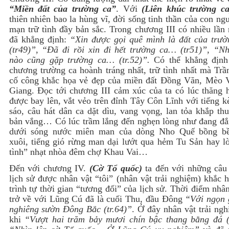
“Miền đất của trường ca”
. Với
(Liên khúc trường ca
thiên nhiên bao la hùng vĩ, đời sống tinh thần của con ng
mạn trữ tình đầy bản sắc. Trong chương III có nhiều lần
đã khẳng định:
“Xin được gọi quê mình là đất của trư
(tr49)”, “Đã đi rồi xin đi hết trường ca… (tr51)”, “Nh
nào cũng gặp trường ca… (tr.52)”.
Có thể khẳng định
chương trường ca hoành tráng nhất, trữ tình nhất mà Trầ
cố công khắc họa vẻ đẹp của miền đất Đồng Văn, Mèo 
Giang. Đọc tới chương III cảm xúc của ta có lúc thăng 
được bay lên, vắt vẻo trên đỉnh Tây Côn Lĩnh với tiếng k
sáo, câu hát dân ca dặt dìu, vang vọng, lan tỏa khắp th
bản vắng… Có lúc trầm lắng đến nghẹn lòng như đang đ
dưới sóng nước miên man của dòng Nho Quế bồng bề
xuôi, tiếng gió rừng man dại lướt qua hẻm Tu Sản hay lờ
tình” nhạt nhòa đêm chợ Khau Vai…
Đến với chương IV.
(Cờ Tổ quốc)
ta đến với những câu
lịch sử được nhân vật “tôi” (nhân vật trải nghiệm) khắc 
trình tự thời gian “tương đối” của lịch sử. Thời điểm nhân
trở về với Lũng Cú đã là cuối Thu, đầu Đông
“Với ngọn 
nghiêng sườn Đông Bắc (tr.64)”
. Ở đây nhân vật trải ng
khi
“Vượt hai trăm bảy mươi chín bậc thang bằng đá (