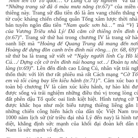
“Nhìn lên cờ Tổ quốc… Ở Lũng Cú uy nghiêm”
và đã 
“Những trang sử đã ố màu mưa nắng (tr.67)”
của miền đ
thiêng này. Trang sử đầu tiên đó là âm vang chiến thắng
từ cuộc kháng chiến chống quân Tống xâm lược thời nhà
bản tuyên ngôn đầu tiên
“Nam quốc sơn hà…”
mà
“Vị 
của Vương Triều nhà Lý/ Đã cắm cờ thiêng trên đỉnh 
(tr.67)
”. Trang sử thứ hai trong chương IV là trang sử h
oanh liệt mà
“Hoàng đế Quang Trung đã mang đến nơ
Hoàng đế dựng đồn canh trên đỉnh núi rồng… (tr. 68, 69)
sử thứ ba là trang sử viết
về “Ngày người lính Cụ Hồ l
Cú…/ Dựng cột cờ trên đỉnh núi hoang sơ…/ Đoàn tụ nh
làng (tr.69)
”. Lên đến đỉnh cao Lũng Cú, nhân vật trải n
thổn thức với lời thơ rất phiêu mà rất Cách mạng
“Cờ Tổ
em và tôi cùng bay lên kiêu hãnh (tr.71)”.
Cảm xúc bao t
toàn bộ chương IV là cảm xúc kiêu hãnh, tự hào khi đư
được sống và trải nghiệm những điều thú vị trong lòng c
đất phên dậu Tổ quốc oai linh kiệt hiệt. Hình tượng cờ 
được khắc họa như một biểu tượng thiêng liêng gắn l
những chiến công hiển hách của dân tộc Việt Nam tro
1000 năm lịch sử (từ triều đại nhà Lý đến nay) là hình t
diệt, khẳng định sức mạnh của khối đại đoàn kết dân t
Nam là sức mạnh vô địch.