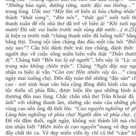
“Những bùa ngải, đường rừng, nước độc ma thiêng…
trong lòng. Ước
mơ “Một lần về biên ải hóa chứng nhân
thành
“khát vọng”, “dồn nén”, “thức gọi”
suốt tuổi th
thanh xuân để rồi nhà thơ đã trở về biên
ải “Khi tuổi ng
mươi/ Đủ sức vui buồn trước một vùng đất nước…( tr.25
ải hiện ra trước mắt “chàng thanh niên đã luống tuổi” bằ
bằng thịt. Trong nội tâm chàng đau đáu một câu hỏi
“Biên
này sao”?
Câu hỏi đánh thức trái tim chàng, đánh thức t
người đọc về cuộc sống miền biên viễn thật
“Thân thươ
dị”
. Chàng biết
“Bên kia là xứ người”
, bên này là
“Lịc s
trang nào không chiến trận”
. Chàng
“Ngồi đây suy n
nhận ra biên ải vẫn
“Còn em/ Hồn nhiên váy áo…”
cùng
ngày mai xuống chợ. Đến đây toàn thể những “đặc sản” c
cao - nơi sinh hoạt văn hóa cộng đồng điển hình của ng
tộc thiểu số phía Bắc, được hiện lên qua những hình ả
thương đến nao lòng. Chắc chắn nhà thơ Trần Khoái đã 
ảnh” với những thanh âm, những sắc màu của những ph
vùng cao nên ông đã thốt lên:
“Cao nguyên nghiêng về ph
Làng bản nghiêng về phía chợ/ Người dồn về phía chợ…(
Để rồi đắm đuối, ngất ngây, không nói thành lời mà chỉ 
tim nhận biết
“Miền biên ải cao nguyên”
mang vẻ đẹp mi
đầy chất thi ca. Vẻ đẹp miên viễn ấy chỉ có thể “cảm” b