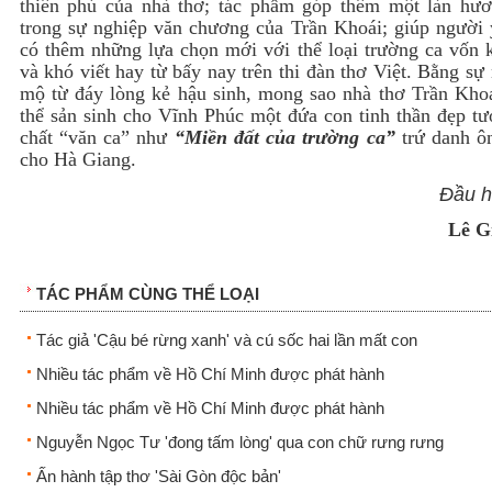
thiên phú của nhà thơ; tác phẩm góp thêm một làn hư
trong sự nghiệp văn chương của Trần Khoái; giúp người 
có thêm những lựa chọn mới với thể loại trường ca vốn k
và khó viết hay từ bấy nay trên thi đàn thơ Việt. Bằng s
mộ từ đáy lòng kẻ hậu sinh, mong sao nhà thơ Trần Khoá
thể sản sinh cho Vĩnh Phúc một đứa con tinh thần đẹp tư
chất “văn ca” như
“Miền đất của trường ca”
trứ danh ô
cho Hà Giang.
Đầu hạ 2
Lê G
TÁC PHẨM CÙNG THỂ LOẠI
Tác giả 'Cậu bé rừng xanh' và cú sốc hai lần mất con
Nhiều tác phẩm về Hồ Chí Minh được phát hành
Nhiều tác phẩm về Hồ Chí Minh được phát hành
Nguyễn Ngọc Tư 'đong tấm lòng' qua con chữ rưng rưng
Ấn hành tập thơ 'Sài Gòn độc bản'