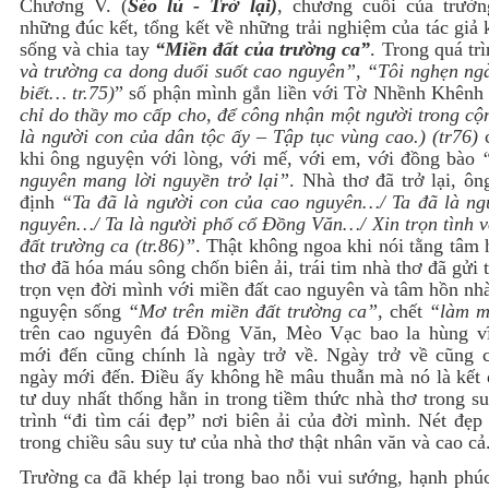
Chương V. (
Séo lù - Trở lại)
, chương cuối của trườn
những đúc kết, tổng kết về những trải nghiệm của tác giả 
sống và chia tay
“Miền đất của trường ca”
. Trong quá tr
và trường ca dong duổi suốt cao nguyên”, “Tôi nghẹn ng
biết… tr.75)
” số phận mình gắn liền với Tờ Nhềnh Khên
chỉ do thầy mo cấp cho, để công nhận một người trong cộ
là người con của dân tộc ấy – Tập tục vùng cao.) (tr76)
c
khi ông nguyện với lòng, với mế, với em, với đồng bào
nguyên mang lời nguyền trở lại”
. Nhà thơ đã trở lại, ô
định
“Ta đã là người con của cao nguyên…/ Ta đã là ng
nguyên…/ Ta là người phố cổ Đồng Văn…/ Xin trọn tình v
đất trường ca (tr.86)”
. Thật không ngoa khi nói tằng tâm
thơ đã hóa máu sông chốn biên ải, trái tim nhà thơ đã gửi 
trọn vẹn đời mình với miền đất cao nguyên và tâm hồn nh
nguyện sống
“Mơ trên miền đất trường ca”
, chết
“làm 
trên cao nguyên đá Đồng Văn, Mèo Vạc bao la hùng v
mới đến cũng chính là ngày trở về. Ngày trở về cũng c
ngày mới đến. Điều ấy không hề mâu thuẫn mà nó là kết 
tư duy nhất thống hằn in trong tiềm thức nhà thơ trong s
trình “đi tìm cái đẹp” nơi biên ải của đời mình. Nét đẹp
trong chiều sâu suy tư của nhà thơ thật nhân văn và cao cả
Trường ca đã khép lại trong bao nỗi vui sướng, hạnh phú