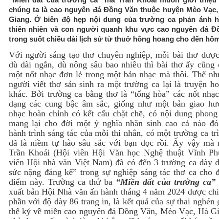
chúng ta là cao nguyên đá Đồng Văn thuộc huyện Mèo Vạc,
Giang. Ở biên độ hẹp nội dung của trường ca phản ánh h
thiên nhiên và con người quanh khu vực cao nguyên đá Đ
trong suốt chiều dài lịch sử từ thuở hồng hoang cho đến hôm
Với người sáng tạo thơ chuyên nghiệp, mỗi bài thơ được 
dù dài ngắn, dù nông sâu bao nhiêu thì bài thơ ấy cũng 
một nốt nhạc đơn lẻ trong một bản nhạc mà thôi. Thế nh
người viết thơ sản sinh ra một trường ca lại là truyện h
khác. Bởi trường ca bằng thơ là “tổng hòa” các nốt nhạc
dạng các cung bậc âm sắc, giống như một bản giao h
nhạc hoàn chỉnh có kết cấu chặt chẽ, có nội dung phong
mang lại cho đời một ý nghĩa nhân sinh cao cả nào đó
hành trình sáng tác của mỗi thi nhân, có một trường ca tr
đã là niềm tự hào sâu sắc với bạn đọc rồi. Ấy vậy mà 
Trần Khoái (Hội viên Hội Văn học Nghệ thuật Vĩnh Ph
viên Hội nhà văn Việt Nam) đã có đến 3 trường ca dày d
sức nặng đáng kể” trong sự nghiệp sáng tác thơ ca cho đ
điểm này. Trường ca thứ ba
“Miền đất của trường ca”
xuất bản Hội Nhà văn ấn hành tháng 4 năm 2024 được chi
phần với độ dày 86 trang in, là kết quả của sự thai nghén
thế kỷ về miền cao nguyên đá Đồng Văn, Mèo Vạc, Hà G