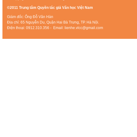
©2011 Trung tâm Quyền tác giả Văn học Việt Nam
Giám đốc: Ông Đỗ Văn Hàn
Địa chỉ: 65 Nguyễn Du, Quận Hai Bà Trưng, TP. Hà Nội.
Điện thoại: 0912.310.356 - Email: lienhe.vlcc@gmail.com