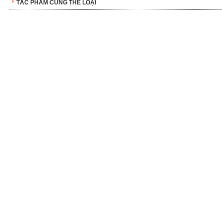
TÁC PHẨM CÙNG THỂ LOẠI