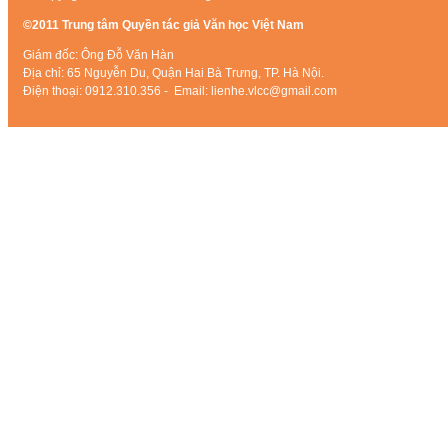
©2011 Trung tâm Quyền tác giả Văn học Việt Nam
Giám đốc: Ông Đỗ Văn Hàn
Địa chỉ: 65 Nguyễn Du, Quận Hai Bà Trưng, TP. Hà Nội.
Điện thoại: 0912.310.356 - Email: lienhe.vlcc@gmail.com