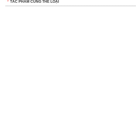
TÁC PHẨM CÙNG THỂ LOẠI