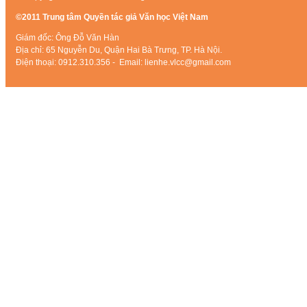
©2011 Trung tâm Quyền tác giả Văn học Việt Nam
Giám đốc: Ông Đỗ Văn Hàn
Địa chỉ: 65 Nguyễn Du, Quận Hai Bà Trưng, TP. Hà Nội.
Điện thoại: 0912.310.356 - Email: lienhe.vlcc@gmail.com