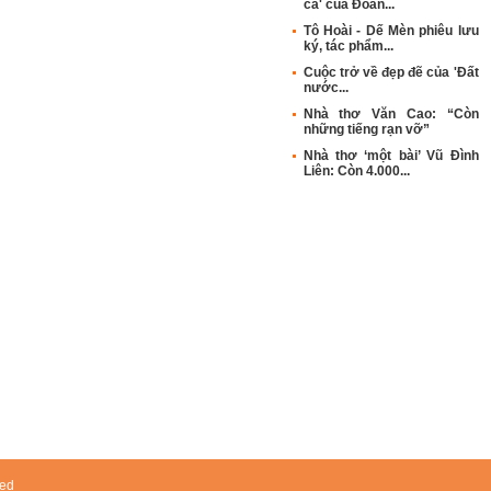
ca' của Đoàn...
Tô Hoài - Dế Mèn phiêu lưu
ký, tác phẩm...
Cuộc trở về đẹp đẽ của 'Đất
nước...
Nhà thơ Văn Cao: “Còn
những tiếng rạn vỡ”
Nhà thơ ‘một bài’ Vũ Đình
Liên: Còn 4.000...
ved