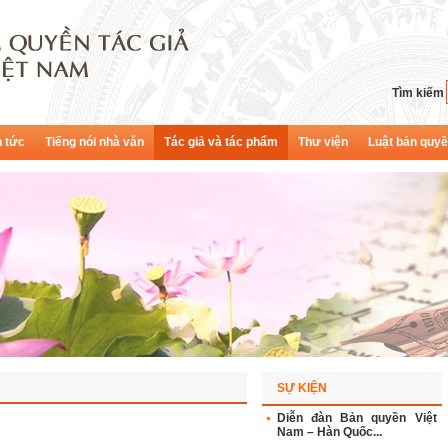
Tìm kiếm
n tức
Tiếng nói nhà văn
Tác giả và tác phẩm
Thư viện
Luật bản quy
SỰ KIỆN
Diễn đàn Bản quyền Việt
Nam – Hàn Quốc...