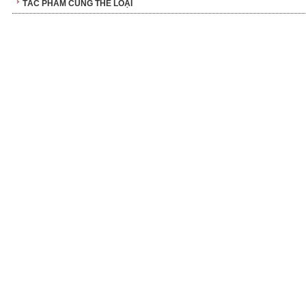
TÁC PHẨM CÙNG THỂ LOẠI