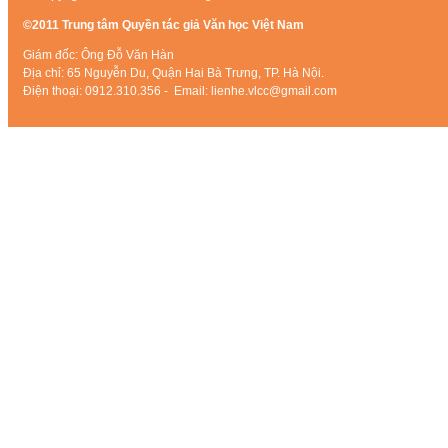
©2011 Trung tâm Quyền tác giả Văn học Việt Nam
Giám đốc: Ông Đỗ Văn Hàn
Địa chỉ: 65 Nguyễn Du, Quận Hai Bà Trưng, TP. Hà Nội.
Điện thoại: 0912.310.356 - Email: lienhe.vlcc@gmail.com